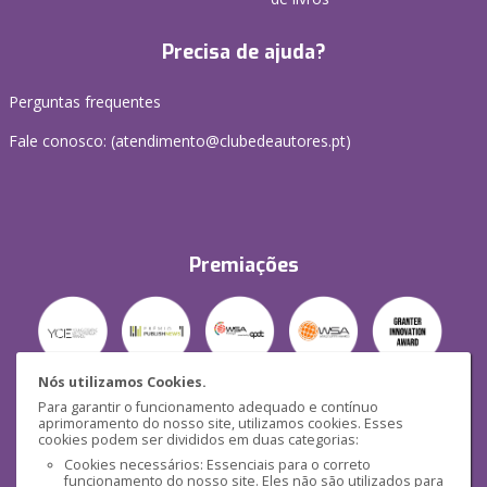
Precisa de ajuda?
Perguntas frequentes
Fale conosco: (
atendimento@clubedeautores.pt
)
Premiações
Nós utilizamos Cookies.
Para garantir o funcionamento adequado e contínuo
Segurança
aprimoramento do nosso site, utilizamos cookies. Esses
cookies podem ser divididos em duas categorias:
Cookies necessários: Essenciais para o correto
funcionamento do nosso site. Eles não são utilizados para