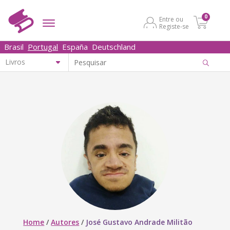
0
Entre ou
Registe-se
Brasil
Portugal
España
Deutschland
Home
/
Autores
/
José Gustavo Andrade Militão