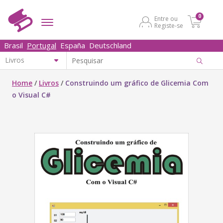
0
Entre ou
Registe-se
Brasil
Portugal
España
Deutschland
Home
/
Livros
/
Construindo um gráfico de Glicemia Com
o Visual C#