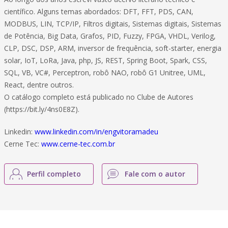
científico. Alguns temas abordados: DFT, FFT, PDS, CAN,
MODBUS, LIN, TCP/IP, Filtros digitais, Sistemas digitais, Sistemas
de Potência, Big Data, Grafos, PID, Fuzzy, FPGA, VHDL, Verilog,
CLP, DSC, DSP, ARM, inversor de frequência, soft-starter, energia
solar, IoT, LoRa, Java, php, JS, REST, Spring Boot, Spark, CSS,
SQL, VB, VC#, Perceptron, robô NAO, robô G1 Unitree, UML,
React, dentre outros.
O catálogo completo está publicado no Clube de Autores
(https://bit.ly/4ns0E8Z).
Linkedin:
www.linkedin.com/in/engvitoramadeu
Cerne Tec:
www.cerne-tec.com.br
Perfil completo
Fale com o autor