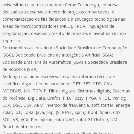
universitário e administrador da Cerne Tecnologia, empresa
dedicada ao desenvolvimento de projetos embarcados, à
comercialização de kits didáticos e à educação tecnológica nas
áreas de microcontroladores (MCU), FPGA, linguagens de
programação, desenvolvimento de projetos e layout de circuito
impresso.
Sou membro associado da Sociedade Brasileira de Computação
(SBC), Sociedade Brasileira de Inteligência Artificial (SBIA),
Sociedade Brasileira de Automática (SBA) e Sociedade Brasileira
de Robótica (SBR).
Ao longo dos anos escrevi vasto acervo literário técnico e
científico. Alguns temas abordados: DFT, FFT, PDS, CAN,
MODBUS, LIN, TCP/IP, Filtros digitais, Sistemas digitais, Sistemas
de Potência, Big Data, Grafos, PID, Fuzzy, FPGA, VHDL, Verilog,
CLP, DSC, DSP, ARM, inversor de frequência, soft-starter, energia
solar, IoT, LoRa, Java, php, JS, REST, Spring Boot, Spark, CSS,
SQL, VB, VC#, Perceptron, robô NAO, robô G1 Unitree, UML,
React, dentre outros.
O catálogo completo está publicado no Clube de Autores