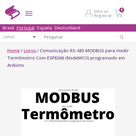
0
Entre ou
Registe-se
Brasil
Portugal
España
Deutschland
Home
/
Livros
/
Comunicação RS-485 MODBUS para medir
Termômetro Com ESP8266 (NodeMCU) programado em
Arduino