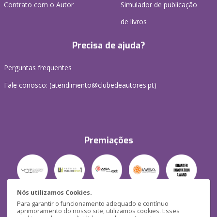
Contrato com o Autor
Simulador de publicação
de livros
Precisa de ajuda?
Perguntas frequentes
Fale conosco: (
atendimento@clubedeautores.pt
)
Premiações
Nós utilizamos Cookies.
Para garantir o funcionamento adequado e contínuo
Segurança
aprimoramento do nosso site, utilizamos cookies. Esses