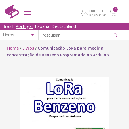
0
Entre ou
Registe-se
Brasil
Portugal
España
Deutschland
Home
/
Livros
/
Comunicação LoRa para medir a
concentração de Benzeno Programado no Arduino