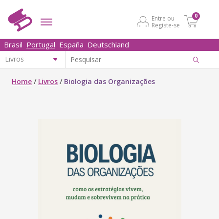
0
Entre ou
Registe-se
Brasil
Portugal
España
Deutschland
Home
/
Livros
/
Biologia das Organizações