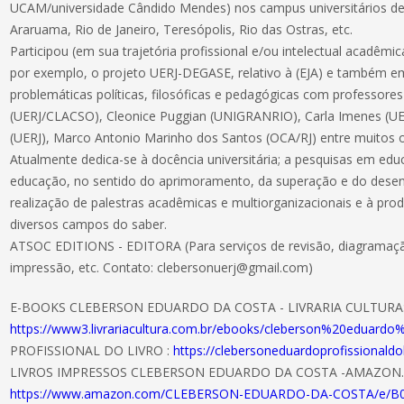
UCAM/universidade Cândido Mendes) nos campus universitários de 
Araruama, Rio de Janeiro, Teresópolis, Rio das Ostras, etc.
Participou (em sua trajetória profissional e/ou intelectual acadêmi
por exemplo, o projeto UERJ-DEGASE, relativo à (EJA) e também 
problemáticas políticas, filosóficas e pedagógicas com professor
(UERJ/CLACSO), Cleonice Puggian (UNIGRANRIO), Carla Imenes (UEP
(UERJ), Marco Antonio Marinho dos Santos (OCA/RJ) entre muitos o
Atualmente dedica-se à docência universitária; a pesquisas em educ
educação, no sentido do aprimoramento, da superação e do dese
realização de palestras acadêmicas e multiorganizacionais e à pr
diversos campos do saber.
ATSOC EDITIONS - EDITORA (Para serviços de revisão, diagramação, 
impressão, etc. Contato:
clebersonuerj@gmail.com
)
E-BOOKS CLEBERSON EDUARDO DA COSTA - LIVRARIA CULTURA
https://www3.livrariacultura.com.br/ebooks/cleberson%20eduar
PROFISSIONAL DO LIVRO :
https://clebersoneduardoprofissionaldo
LIVROS IMPRESSOS CLEBERSON EDUARDO DA COSTA -AMAZON
https://www.amazon.com/CLEBERSON-EDUARDO-DA-COSTA/e/