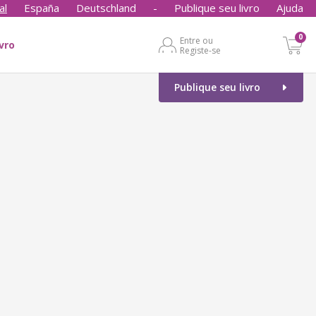
al
España
Deutschland
-
Publique seu livro
Ajuda
0
Entre ou
ivro
Registe-se
Publique seu livro