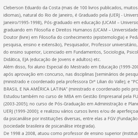
Cleberson Eduardo da Costa (mais de 100 livros publicados, muitos
idiomas), natural do Rio de Janeiro, é Graduado pela (UERJ - Unive
Janeiro/1995-1998), Pós-graduado em educação (UCAM – Universi
graduando em Filosofia e Direitos Humanos (UCAM – Universidad
Doutor (livre) em Filosofia do conhecimento (epistemologia) e Peda
pesquisa, ensino e extensão), Pesquisador, Professor universitário
do ensino superior, Licenciado em Fundamentos, Sociologia, Psicol
Didática, EJA (educação de Jovens e adultos) etc.
Além disso, foi aluno Especial do Mestrado em Educação (1999-2
após aprovação em concurso, nas disciplinas [seminários de pes
(ministrado e coordenado pela professora Drª Lilian do Valle); 
BRASIL E NA AMÉRICA LATINA” (ministrado e coordenado pelo profe
Estudou também no curso de MBA em Gestão Empresarial pela F
(2003-2005); no curso de Pós-Graduação em Administração e Pla
UERJ (1999-2000); e realizou vários cursos livres e/ou de aperfeiço
da psicanálise por instituições diversas, entre elas a FGV (Fundaçã
(sociedade brasileira de psicanálise integrada).
De 1998 a 2008, atuou como professor de ensino superior (Institu