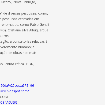
Niterói, Nova Friburgo,
ca) de diversas pesquisas, como,
em pesquisas centradas em
es renomados, como Pablo Gentili
G), Cristiane silva Albuquerque
utros.
ação; a consultorias relativas à
nvolvimento humano; à
odução de obras nos mais
leitura crítica, ISBN,
:
do%20da%20costa?PS=96
livro.blogspot.com/
.COM:
B0094A0UBG