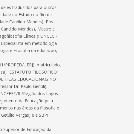
 deles traduzidos para outros
rsidade do Estado do Rio de
dade Candido Mendes), Pós-
e Candido Mendes), Mestre e
gofilosofia Clínica (FUNCEC -
, Especialista em metodologia
ogia e Filosofia da educação,
001/PROPED/UERJ), matriculado,
quisa] “ESTATUTO FILOSÓFICO”
e “POLÍTICAS EDUCACIONAIS NO
ssor Dr. Pablo Gentili).
UNCEFET/RJ/Região dos Lagos
nejamento da Educação pela
amento nas áreas da filosofia e
o Getúlio Vargas) e a SBPI
to Superior de Educação da