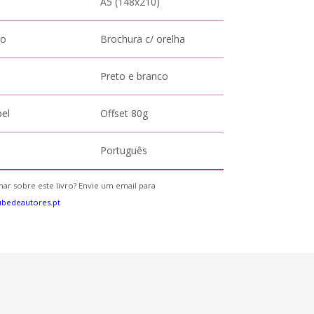
A5 (148x210)
to
Brochura c/ orelha
Preto e branco
pel
Offset 80g
Português
ar sobre este livro? Envie um email para
bedeautores.pt