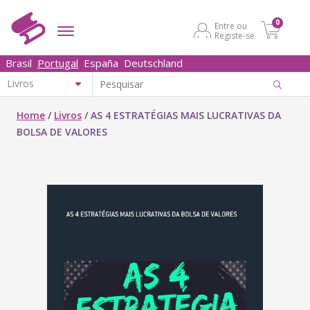
0
Entre ou
Registe-se
Brasil
Portugal
España
Deutschland
Home
/
Livros
/
AS 4 ESTRATÉGIAS MAIS LUCRATIVAS DA
BOLSA DE VALORES