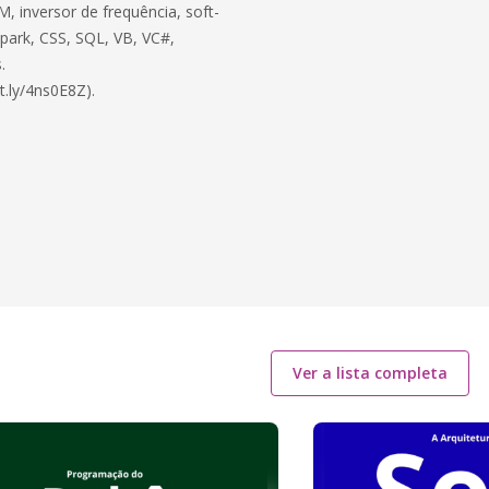
, inversor de frequência, soft-
 Spark, CSS, SQL, VB, VC#,
.
t.ly/4ns0E8Z).
Ver a lista completa