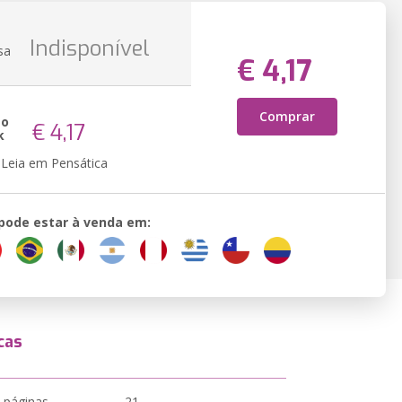
Indisponível
sa
€ 4,17
Comprar
ão
€ 4,17
k
Leia em Pensática
 pode estar à venda em:
cas
 páginas
21