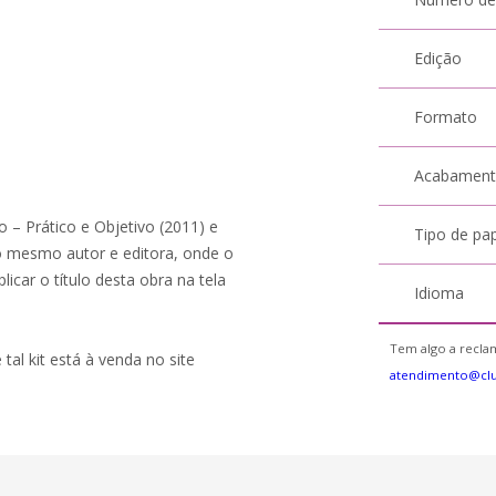
Edição
Formato
Acabamen
o – Prático e Objetivo (2011) e
Tipo de pa
 mesmo autor e editora, onde o
icar o título desta obra na tela
Idioma
Tem algo a reclam
 tal kit está à venda no site
atendimento@clu