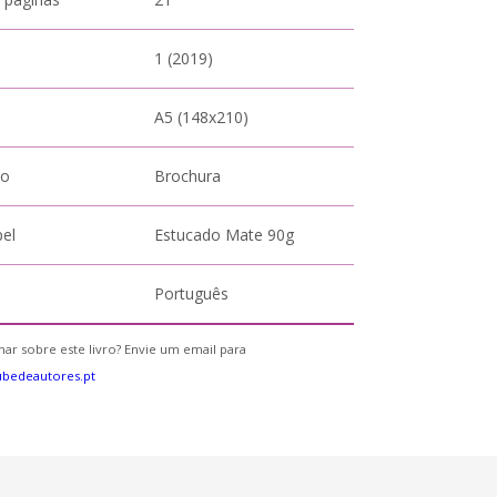
1 (2019)
A5 (148x210)
to
Brochura
pel
Estucado Mate 90g
Português
ar sobre este livro? Envie um email para
bedeautores.pt