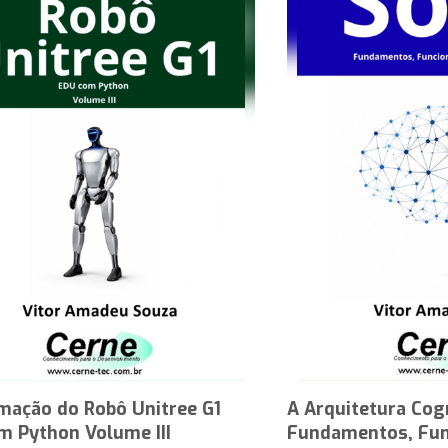
mação do Robô Unitree G1
A Arquitetura Cog
m Python Volume III
Fundamentos, Fun