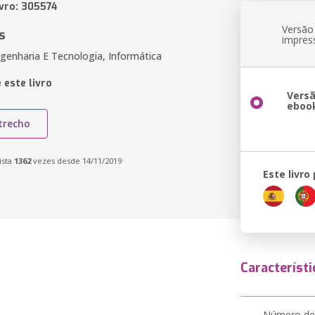
ivro: 305574
Versão
s
impres
genharia E Tecnologia, Informática
 este livro
Vers
eboo
trecho
ista
1362
vezes desde 14/11/2019
Este livro
Característi
Número de