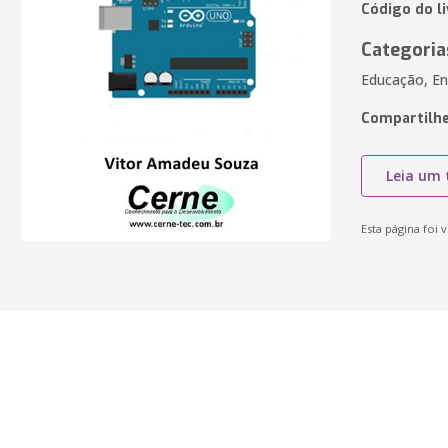
Código do l
Categoria
Educação, En
Compartilhe
Leia um 
Esta página foi v