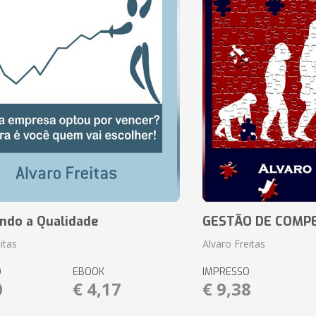
ando a Qualidade
GESTÃO DE COMP
itas
Alvaro Freitas
O
EBOOK
IMPRESSO
0
€ 4,17
€ 9,38