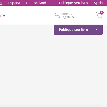
al
España
Deutschland
-
Publique seu livro
Ajuda
0
Entre ou
ivro
Registe-se
Publique seu livro