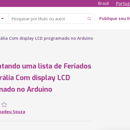
Brasil
Portug
Publique seu l
rália Com display LCD programado no Arduino
tando uma lista de Feriados
rália Com display LCD
mado no Arduino
madeu Souza