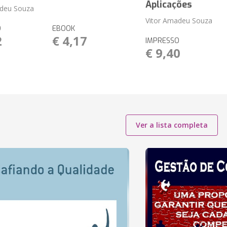
Aplicações
adeu Souza
Vitor Amadeu Souza
O
EBOOK
2
€ 4,17
IMPRESSO
€ 9,40
Ver a lista completa