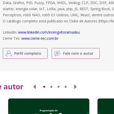
Data, Grafos, PID, Fuzzy, FPGA, VHDL, Verilog, CLP, DSC, DSP, ARM
starter, energia solar, IoT, LoRa, Java, php, JS, REST, Spring Boot,
Perceptron, robô NAO, robô G1 Unitree, UML, React, dentre outros
O catálogo completo está publicado no Clube de Autores (https://bi
Linkedin:
www.linkedin.com/in/engvitoramadeu
Cerne Tec:
www.cerne-tec.com.br
Perfil completo
Fale com o autor
e autor