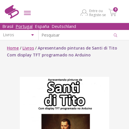
0
Entre ou
Registe-se
Brasil
Portugal
España
Deutschland
Home
/
Livros
/
Apresentando pinturas de Santi di Tito
Com display TFT programado no Arduino