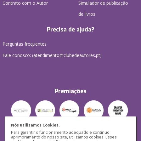
Contrato com o Autor
Simulador de publicação
de livros
Precisa de ajuda?
Perguntas frequentes
Fale conosco: (
atendimento@clubedeautores.pt
)
Premiações
Nós utilizamos Cookies.
Para garantir o funcionamento adequado e contínuo
Segurança
aprimoramento do nosso site, utilizamos cookies. Esses