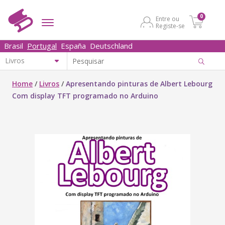
0
Entre ou
Registe-se
Brasil
Portugal
España
Deutschland
Home
/
Livros
/
Apresentando pinturas de Albert Lebourg
Com display TFT programado no Arduino