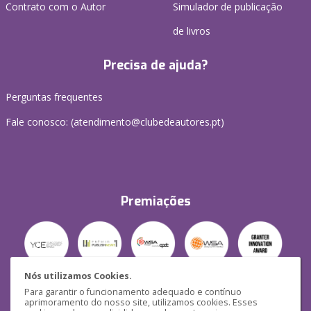
Contrato com o Autor
Simulador de publicação
de livros
Precisa de ajuda?
Perguntas frequentes
Fale conosco: (
atendimento@clubedeautores.pt
)
Premiações
Nós utilizamos Cookies.
Para garantir o funcionamento adequado e contínuo
Segurança
aprimoramento do nosso site, utilizamos cookies. Esses