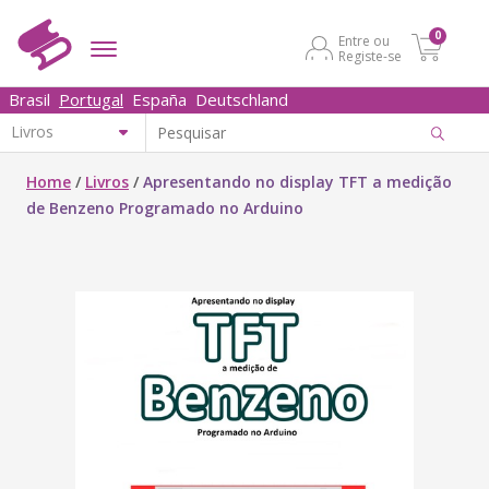
0
Entre ou
Registe-se
Brasil
Portugal
España
Deutschland
Home
/
Livros
/
Apresentando no display TFT a medição
de Benzeno Programado no Arduino