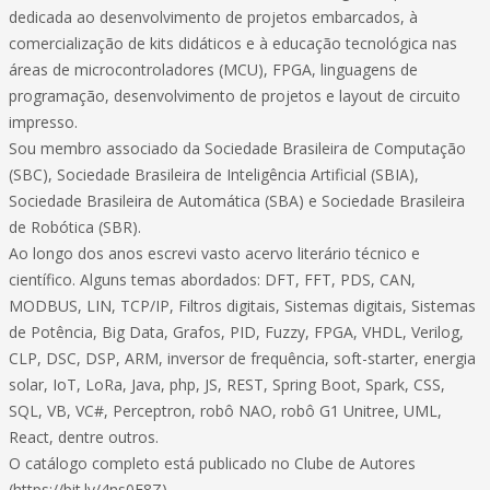
dedicada ao desenvolvimento de projetos embarcados, à
comercialização de kits didáticos e à educação tecnológica nas
áreas de microcontroladores (MCU), FPGA, linguagens de
programação, desenvolvimento de projetos e layout de circuito
impresso.
Sou membro associado da Sociedade Brasileira de Computação
(SBC), Sociedade Brasileira de Inteligência Artificial (SBIA),
Sociedade Brasileira de Automática (SBA) e Sociedade Brasileira
de Robótica (SBR).
Ao longo dos anos escrevi vasto acervo literário técnico e
científico. Alguns temas abordados: DFT, FFT, PDS, CAN,
MODBUS, LIN, TCP/IP, Filtros digitais, Sistemas digitais, Sistemas
de Potência, Big Data, Grafos, PID, Fuzzy, FPGA, VHDL, Verilog,
CLP, DSC, DSP, ARM, inversor de frequência, soft-starter, energia
solar, IoT, LoRa, Java, php, JS, REST, Spring Boot, Spark, CSS,
SQL, VB, VC#, Perceptron, robô NAO, robô G1 Unitree, UML,
React, dentre outros.
O catálogo completo está publicado no Clube de Autores
(https://bit.ly/4ns0E8Z).