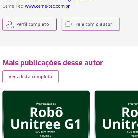
Cerne Tec:
www.cerne-tec.com.br
Perfil completo
Fale com o autor
Mais publicações desse autor
Ver a lista completa