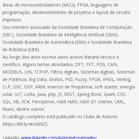
áreas de microcontroladores (MCU), FPGA, linguagens de
programação, desenvolvimento de projetos e layout de circuito
impresso.
Sou membro associado da Sociedade Brasileira de Computação
(SBC), Sociedade Brasileira de Inteligência Artificial (SBIA),
Sociedade Brasileira de Automática (SBA) e Sociedade Brasileira
de Robótica (SBR).
Ao longo dos anos escrevi vasto acervo literário técnico e
científico. Alguns temas abordados: DFT, FFT, PDS, CAN,
MODBUS, LIN, TCP/IP, Filtros digitais, Sistemas digitais, Sistemas
de Potência, Big Data, Grafos, PID, Fuzzy, FPGA, VHDL, Verilog,
CLP, DSC, DSP, ARM, inversor de frequência, soft-starter, energia
solar, IoT, LoRa, Java, php, JS, REST, Spring Boot, Spark, CSS,
SQL, VB, VC#, Perceptron, robô NAO, robô G1 Unitree, UML,
React, dentre outros.
O catálogo completo está publicado no Clube de Autores
(https://bit.ly/4ns0E8Z).
Linkedin:
www.linkedin.com/in/engvitoramadeu