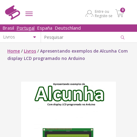
0
Entre ou
Registe-se
Brasil
Portugal
España
Deutschland
Home
/
Livros
/
Apresentando exemplos de Alcunha Com
display LCD programado no Arduino