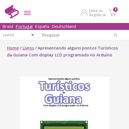
0
Entre ou
Registe-se
Brasil
Portugal
España
Deutschland
Home
/
Livros
/
Apresentando alguns pontos Turísticos
da Guiana Com display LCD programado no Arduino