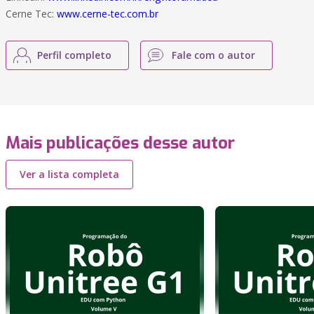
Cerne Tec:
www.cerne-tec.com.br
Perfil completo
Fale com o autor
Mais publicações desse autor
Ver a lista completa