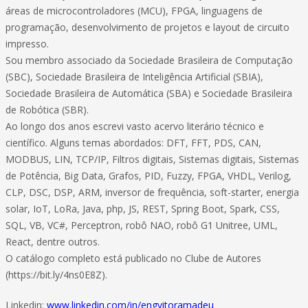
áreas de microcontroladores (MCU), FPGA, linguagens de
programação, desenvolvimento de projetos e layout de circuito
impresso.
Sou membro associado da Sociedade Brasileira de Computação
(SBC), Sociedade Brasileira de Inteligência Artificial (SBIA),
Sociedade Brasileira de Automática (SBA) e Sociedade Brasileira
de Robótica (SBR).
Ao longo dos anos escrevi vasto acervo literário técnico e
científico. Alguns temas abordados: DFT, FFT, PDS, CAN,
MODBUS, LIN, TCP/IP, Filtros digitais, Sistemas digitais, Sistemas
de Potência, Big Data, Grafos, PID, Fuzzy, FPGA, VHDL, Verilog,
CLP, DSC, DSP, ARM, inversor de frequência, soft-starter, energia
solar, IoT, LoRa, Java, php, JS, REST, Spring Boot, Spark, CSS,
SQL, VB, VC#, Perceptron, robô NAO, robô G1 Unitree, UML,
React, dentre outros.
O catálogo completo está publicado no Clube de Autores
(https://bit.ly/4ns0E8Z).
Linkedin:
www.linkedin.com/in/engvitoramadeu