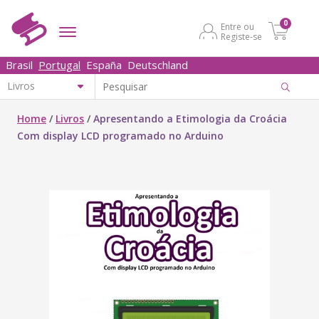
0
Entre ou
Registe-se
Brasil
Portugal
España
Deutschland
Home
/
Livros
/
Apresentando a Etimologia da Croácia
Com display LCD programado no Arduino