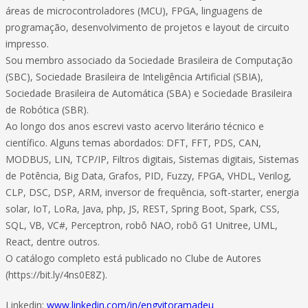
áreas de microcontroladores (MCU), FPGA, linguagens de
programação, desenvolvimento de projetos e layout de circuito
impresso.
Sou membro associado da Sociedade Brasileira de Computação
(SBC), Sociedade Brasileira de Inteligência Artificial (SBIA),
Sociedade Brasileira de Automática (SBA) e Sociedade Brasileira
de Robótica (SBR).
Ao longo dos anos escrevi vasto acervo literário técnico e
científico. Alguns temas abordados: DFT, FFT, PDS, CAN,
MODBUS, LIN, TCP/IP, Filtros digitais, Sistemas digitais, Sistemas
de Potência, Big Data, Grafos, PID, Fuzzy, FPGA, VHDL, Verilog,
CLP, DSC, DSP, ARM, inversor de frequência, soft-starter, energia
solar, IoT, LoRa, Java, php, JS, REST, Spring Boot, Spark, CSS,
SQL, VB, VC#, Perceptron, robô NAO, robô G1 Unitree, UML,
React, dentre outros.
O catálogo completo está publicado no Clube de Autores
(https://bit.ly/4ns0E8Z).
Linkedin:
www.linkedin.com/in/engvitoramadeu