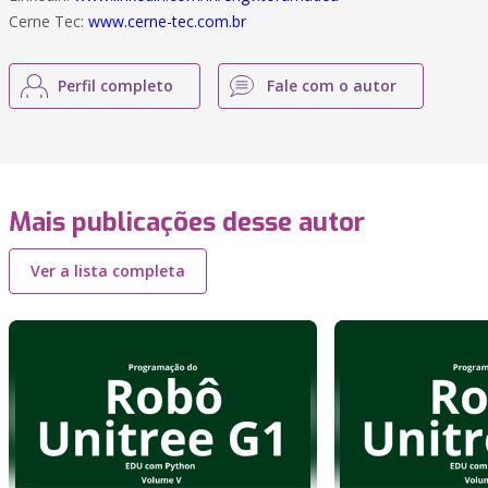
Cerne Tec:
www.cerne-tec.com.br
Perfil completo
Fale com o autor
Mais publicações desse autor
Ver a lista completa