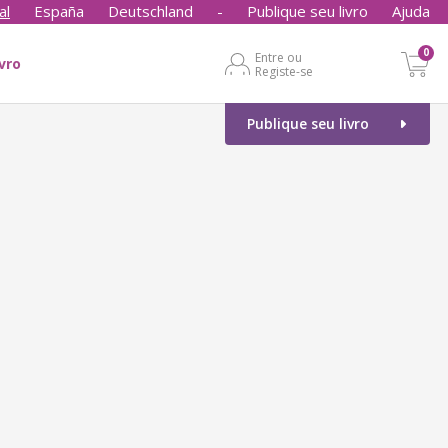
al
España
Deutschland
-
Publique seu livro
Ajuda
0
Entre ou
ivro
Registe-se
Publique seu livro