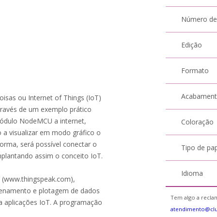
Número de
Edição
Formato
Acabamen
oisas ou Internet of Things (IoT)
través de um exemplo prático
ódulo NodeMCU a internet,
Coloração
a visualizar em modo gráfico o
rma, será possível conectar o
Tipo de pa
plantando assim o conceito IoT.
Idioma
k (www.thingspeak.com),
azenamento e plotagem de dados
Tem algo a reclam
ra aplicações IoT. A programação
atendimento@clu