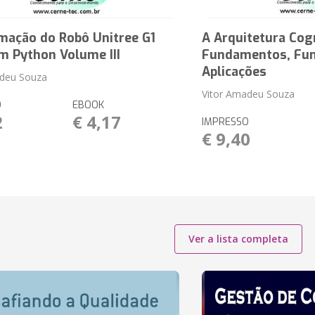
mação do Robô Unitree G1
A Arquitetura Cog
m Python Volume III
Fundamentos, Fun
Aplicações
adeu Souza
Vitor Amadeu Souza
O
EBOOK
2
€ 4,17
IMPRESSO
€ 9,40
Ver a lista completa