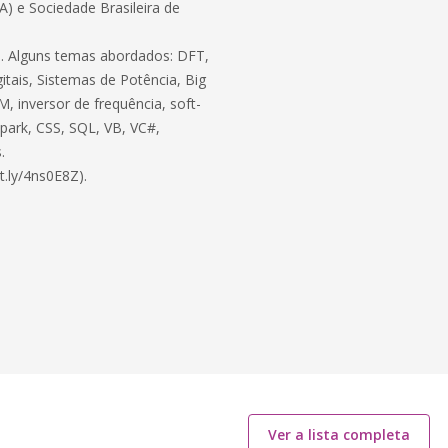
BA) e Sociedade Brasileira de
ico. Alguns temas abordados: DFT,
itais, Sistemas de Potência, Big
, inversor de frequência, soft-
 Spark, CSS, SQL, VB, VC#,
.
t.ly/4ns0E8Z).
Ver a lista completa