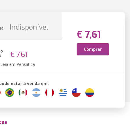
Indisponível
sa
€ 7,61
Comprar
ão
€ 7,61
k
Leia em Pensática
 pode estar à venda em:
cas