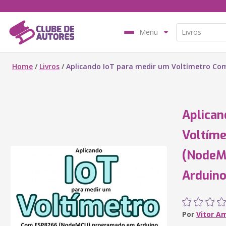
Menu
Home
/
Livros
/
Aplicando IoT para medir um Voltímetro C
Aplican
Voltím
(NodeM
Arduin
Por
Vitor A