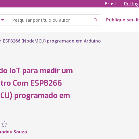
Brasil
Portug
Publique seu l
om ESP8266 (NodeMCU) programado em Arduino
do IoT para medir um
etro Com ESP8266
CU) programado em
o
madeu Souza