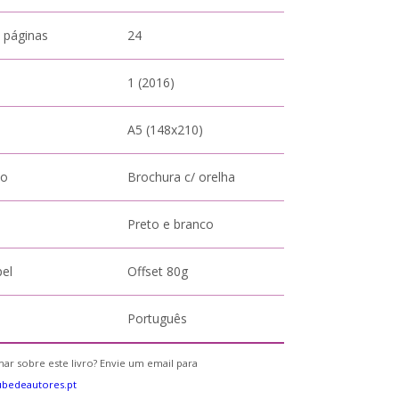
 páginas
24
1 (2016)
A5 (148x210)
to
Brochura c/ orelha
Preto e branco
pel
Offset 80g
Português
ar sobre este livro? Envie um email para
bedeautores.pt