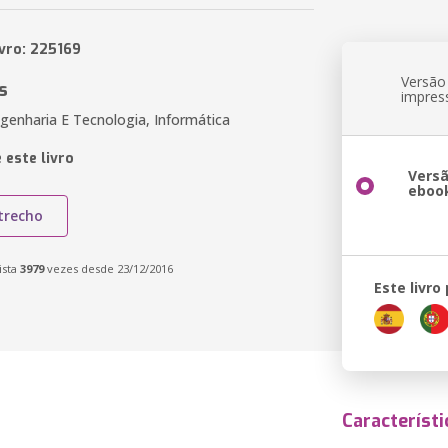
ivro: 225169
Versão
s
impres
genharia E Tecnologia, Informática
 este livro
Vers
eboo
trecho
ista
3979
vezes desde 23/12/2016
Este livro
Característi