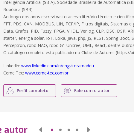
Inteligência Artificial (SBIA), Sociedade Brasileira de Automática (S
Robótica (SBR).
Ao longo dos anos escrevi vasto acervo literário técnico e científ
FFT, PDS, CAN, MODBUS, LIN, TCP/IP, Filtros digitais, Sistemas dig
Data, Grafos, PID, Fuzzy, FPGA, VHDL, Verilog, CLP, DSC, DSP, ARM
starter, energia solar, IoT, LoRa, Java, php, JS, REST, Spring Boot,
Perceptron, robô NAO, robô G1 Unitree, UML, React, dentre outros
O catálogo completo está publicado no Clube de Autores (https://bi
Linkedin:
www.linkedin.com/in/engvitoramadeu
Cerne Tec:
www.cerne-tec.com.br
Perfil completo
Fale com o autor
e autor