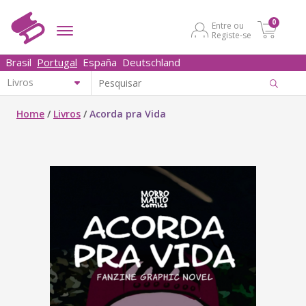
0
Entre ou
Registe-se
Brasil
Portugal
España
Deutschland
Home
/
Livros
/
Acorda pra Vida