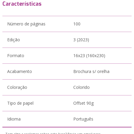
Características
Número de páginas
100
Edição
3 (2023)
Formato
16x23 (160x230)
Acabamento
Brochura s/ orelha
Coloração
Colorido
Tipo de papel
Offset 90g
Idioma
Português
Tem algo a reclamar sobre este livro? Envie um email para