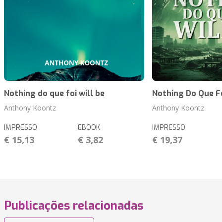
Nothing do que foi will be
Nothing Do Que Fo
Anthony Koontz
Anthony Koontz
IMPRESSO
EBOOK
IMPRESSO
€ 15,13
€ 3,82
€ 19,37
Publicações relacionadas