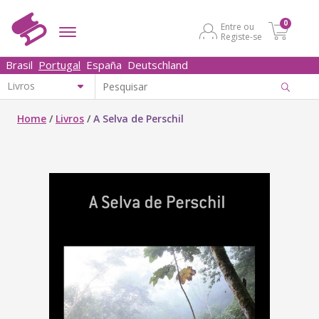
0
Entre ou
Registe-se
Brasil
Portugal
España
Deutschland
Home
/
Livros
/
A Selva de Perschil