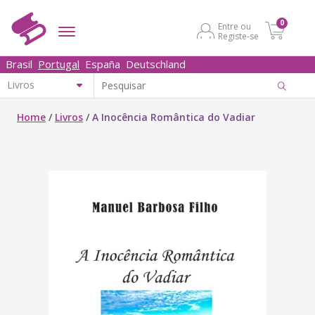
0
Entre ou
Registe-se
Brasil
Portugal
España
Deutschland
Home
/
Livros
/
A Inocência Romântica do Vadiar