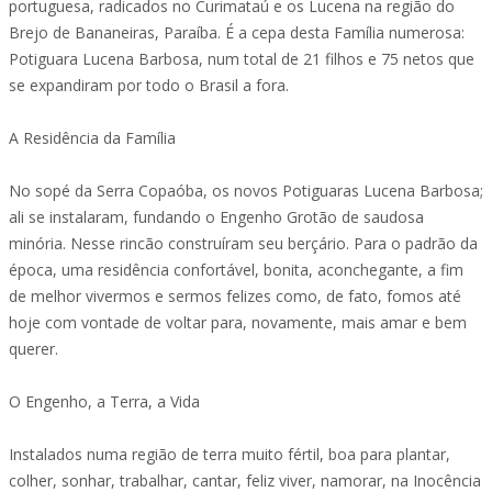
portuguesa, radicados no Curimataú e os Lucena na região do
Brejo de Bananeiras, Paraíba. É a cepa desta Família numerosa:
Potiguara Lucena Barbosa, num total de 21 filhos e 75 netos que
se expandiram por todo o Brasil a fora.
A Residência da Família
No sopé da Serra Copaóba, os novos Potiguaras Lucena Barbosa;
ali se instalaram, fundando o Engenho Grotão de saudosa
minória. Nesse rincão construíram seu berçário. Para o padrão da
época, uma residência confortável, bonita, aconchegante, a fim
de melhor vivermos e sermos felizes como, de fato, fomos até
hoje com vontade de voltar para, novamente, mais amar e bem
querer.
O Engenho, a Terra, a Vida
Instalados numa região de terra muito fértil, boa para plantar,
colher, sonhar, trabalhar, cantar, feliz viver, namorar, na Inocência