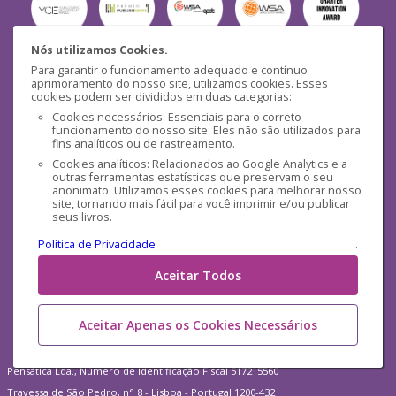
Nós utilizamos Cookies.
Para garantir o funcionamento adequado e contínuo
Segurança
aprimoramento do nosso site, utilizamos cookies. Esses
cookies podem ser divididos em duas categorias:
Cookies necessários: Essenciais para o correto
funcionamento do nosso site. Eles não são utilizados para
fins analíticos ou de rastreamento.
Cookies analíticos: Relacionados ao Google Analytics e a
outras ferramentas estatísticas que preservam o seu
Mídias Sociais
anonimato. Utilizamos esses cookies para melhorar nosso
site, tornando mais fácil para você imprimir e/ou publicar
seus livros.
Política de Privacidade
.
Aceitar Todos
Aceitar Apenas os Cookies Necessários
Pensática Lda., Número de Identificação Fiscal 517215560
Travessa de São Pedro, n° 8 - Lisboa - Portugal 1200-432