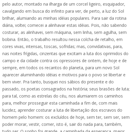
pelo autor, montado na ilharga de um corcel ligeiro, esquipador,
cavalgando em busca do infinito para ver, de perto, a luz do Sol
brilhar, alumiando as minhas idéias populares. Para sair da rotina
diária, voltei; comecei a alinhavar estas idéias. Pois, não sabendo
costurar, as alinhavei, sem máquina, sem linha, sem agulha, sem
bobina. Então, o trabalho resultou nessa colcha de retalho, em
cores vivas, intensas, toscas, sofridas; mas, convidativas, para,
nas noites frígidas, cinzentas que excitam a luta dos oprimidos do
campo e da cidade contra os opressores de ontem, de hoje e de
sempre, em todos os recantos do planeta, para um novo Sol
aparecer aluminhando idéias e motivos para o povo se libertar e
bem viver. Pra tanto, busquei nos sábios do presente e do
passado, os poetas consagrados na história; seus brasões de luta;
para tal, como as estrelas do céu, nos alumiarem os caminhos
para, melhor prosseguir esta caminhada a fim de, com mais
lucidez, aprender costurar a luta de libertação dos escravos do
homem pelo homem: os excluídos de hoje, sem ter, sem ser, sem
poder morar, vestir, comer, isto é, sair do nada para, também,
tudo ser. O sonho foi grande, a caminhada da esperança, maior.