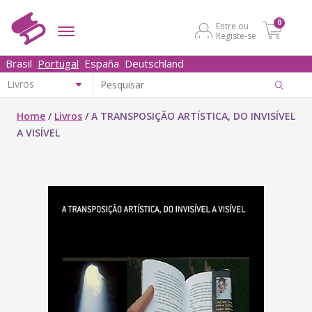
0
Entre ou
Registe-se
Brasil
Portugal
España
Deutschland
Home
/
Livros
/
A TRANSPOSIÇÃO ARTÍSTICA, DO INVISÍVEL
A VISÍVEL