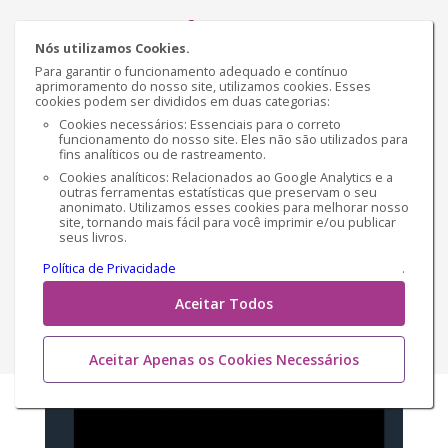
Por
FERNANDO ROMÃO
Nós utilizamos Cookies.
Para garantir o funcionamento adequado e contínuo
aprimoramento do nosso site, utilizamos cookies. Esses
Sinopse
cookies podem ser divididos em duas categorias:
Você acredita em destino? Ao ler Dramas do Destino,
Cookies necessários: Essenciais para o correto
funcionamento do nosso site. Eles não são utilizados para
você verá como o mundo dá voltas, e que ninguém
fins analíticos ou de rastreamento.
consegue mudar o destino, apenas o maravilhoso
Cookies analíticos: Relacionados ao Google Analytics e a
eterno Deus.
outras ferramentas estatísticas que preservam o seu
anonimato. Utilizamos esses cookies para melhorar nosso
site, tornando mais fácil para você imprimir e/ou publicar
€ 11,65
Versão impressa
seus livros.
Política de Privacidade
.
€ 3,31
Versão Ebook
Aceitar Todos
Comprar
Aceitar Apenas os Cookies Necessários