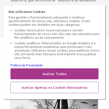
biblioteca, que denomina de "Biblioteca de Alexandria".
Sua vi...
Nós utilizamos Cookies.
€ 8,66
Versão impressa
Para garantir o funcionamento adequado e contínuo
aprimoramento do nosso site, utilizamos cookies. Esses
cookies podem ser divididos em duas categorias:
Comprar
Cookies necessários: Essenciais para o correto
funcionamento do nosso site. Eles não são utilizados para
fins analíticos ou de rastreamento.
Cookies analíticos: Relacionados ao Google Analytics e a
outras ferramentas estatísticas que preservam o seu
anonimato. Utilizamos esses cookies para melhorar nosso
site, tornando mais fácil para você imprimir e/ou publicar
seus livros.
Política de Privacidade
.
Aceitar Todos
Aceitar Apenas os Cookies Necessários