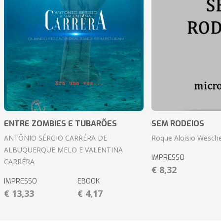
ENTRE ZOMBIES E TUBARÕES
SEM RODEIOS
ANTÔNIO SÉRGIO CARRÉRA DE
Roque Aloisio Wesche
ALBUQUERQUE MELO E VALENTINA
IMPRESSO
CARRÉRA
€ 8,32
IMPRESSO
EBOOK
€ 13,33
€ 4,17