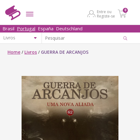
0
Entre ou
Registe-se
Brasil
Portugal
España
Deutschland
Home
/
Livros
/
GUERRA DE ARCANJOS