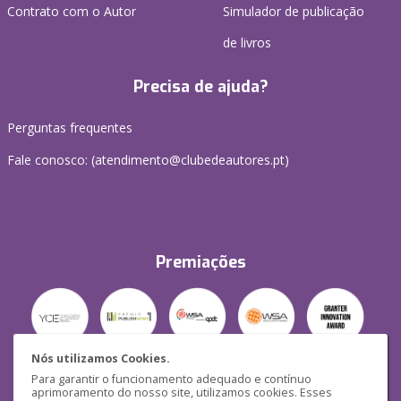
Contrato com o Autor
Simulador de publicação
de livros
Precisa de ajuda?
Perguntas frequentes
Fale conosco: (
atendimento@clubedeautores.pt
)
Premiações
Nós utilizamos Cookies.
Para garantir o funcionamento adequado e contínuo
Segurança
aprimoramento do nosso site, utilizamos cookies. Esses