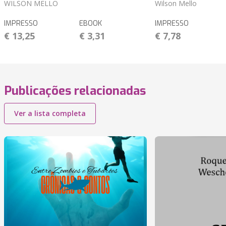
WILSON MELLO
Wilson Mello
IMPRESSO
EBOOK
IMPRESSO
€ 13,25
€ 3,31
€ 7,78
Publicações relacionadas
Ver a lista completa