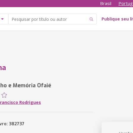
Brasil
Portug
Publique seu l
ha
ho e Memória Ofaié
Francisco Rodrigues
ivro: 382737