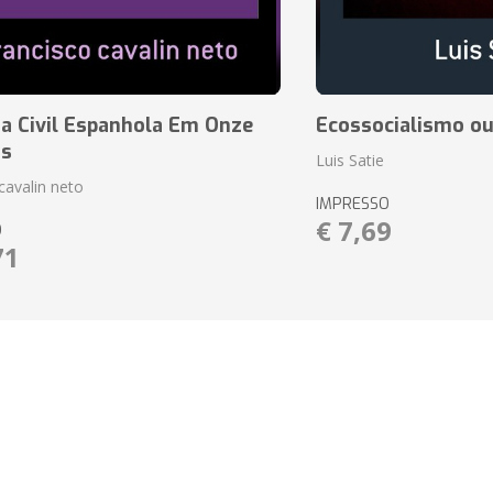
a Civil Espanhola Em Onze
Ecossocialismo ou
as
Luis Satie
cavalin neto
IMPRESSO
€ 7,69
O
71