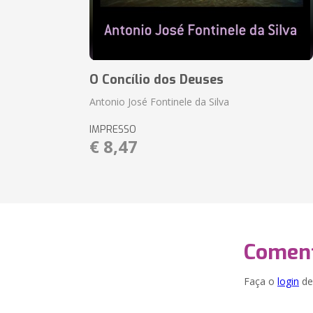
O Concílio dos Deuses
Antonio José Fontinele da Silva
IMPRESSO
€ 8,47
Coment
Faça o
login
dei