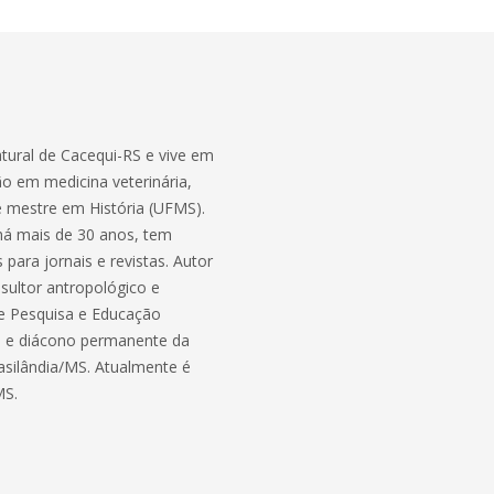
atural de Cacequi-RS e vive em
ão em medicina veterinária,
ta e mestre em História (UFMS).
 há mais de 30 anos, tem
 para jornais e revistas. Autor
sultor antropológico e
de Pesquisa e Educação
MS e diácono permanente da
asilândia/MS. Atualmente é
MS.