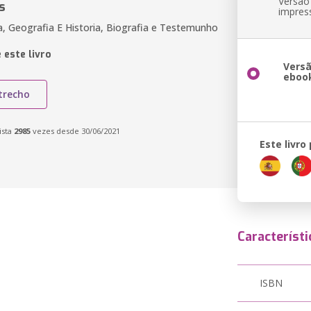
Versão
s
impres
a, Geografia E Historia, Biografia e Testemunho
 este livro
Vers
eboo
trecho
ista
2985
vezes desde 30/06/2021
Este livro
Característi
ISBN