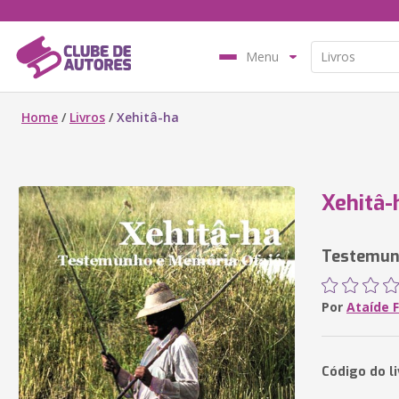
Menu
Home
/
Livros
/
Xehitâ-ha
Xehitâ-
Testemun
Por
Ataíde 
Código do l