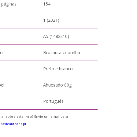
 páginas
154
1 (2021)
A5 (148x210)
to
Brochura c/ orelha
Preto e branco
pel
Ahuesado 80g
Português
ar sobre este livro? Envie um email para
bedeautores.pt