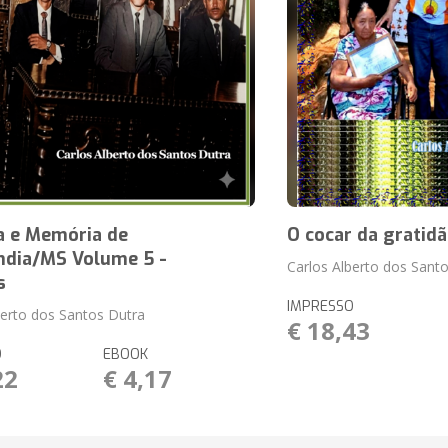
a e Memória de
O cocar da gratid
ândia/MS Volume 5 -
Carlos Alberto dos Sant
s
IMPRESSO
berto dos Santos Dutra
€ 18,43
O
EBOOK
22
€ 4,17