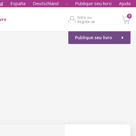
al
España
Deutschland
-
Publique seu livro
Ajuda
0
Entre ou
ivro
Registe-se
Publique seu livro