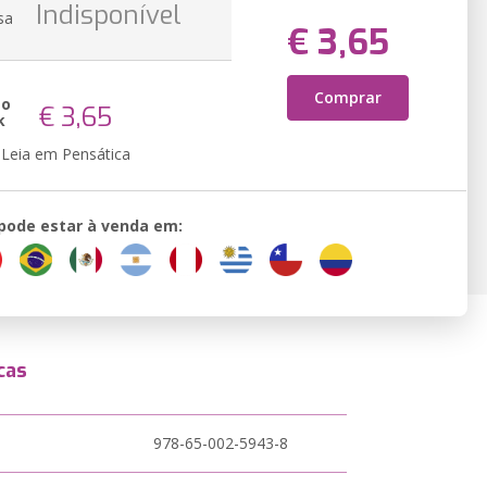
Indisponível
sa
€ 3,65
Comprar
ão
€ 3,65
k
Leia em Pensática
 pode estar à venda em:
cas
978-65-002-5943-8