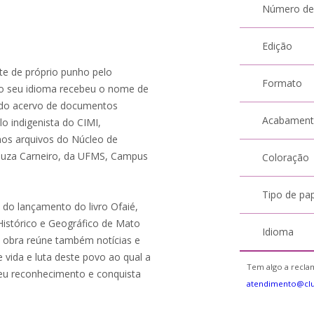
Número de
Edição
nte de próprio punho pelo
Formato
 no seu idioma recebeu o nome de
te do acervo de documentos
Acabamen
o indigenista do CIMI,
nos arquivos do Núcleo de
ouza Carneiro, da UFMS, Campus
Coloração
Tipo de pa
 do lançamento do livro Ofaié,
 Histórico e Geográfico de Mato
Idioma
 obra reúne também notícias e
 vida e luta deste povo ao qual a
Tem algo a reclam
 seu reconhecimento e conquista
atendimento@clu