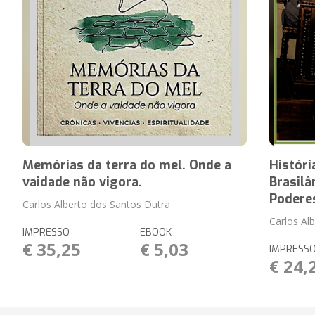
Memórias da terra do mel. Onde a
Históri
vaidade não vigora.
Brasil
Podere
Carlos Alberto dos Santos Dutra
Carlos Al
IMPRESSO
EBOOK
€ 35,25
€ 5,03
IMPRESS
€ 24,