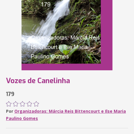
Vozes de Canelinha
179
Por
Organizadoras: Márcia Reis Bittencourt e Ilse Maria
Paulino Gomes