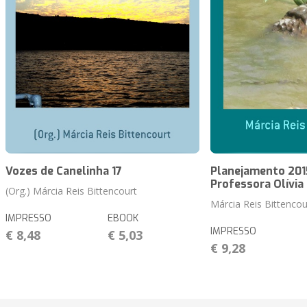
Vozes de Canelinha 17
Planejamento 2015
Professora Olívia
(Org.) Márcia Reis Bittencourt
Márcia Reis Bittencou
IMPRESSO
EBOOK
IMPRESSO
€ 8,48
€ 5,03
€ 9,28