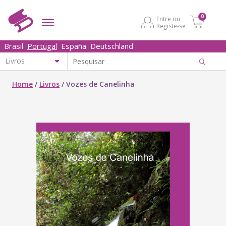
0
Entre ou
Registe-se
Brasil
Portugal
España
Deutschland
Home
/
Livros
/
Vozes de Canelinha