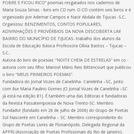
POBRE E FICOU RICO” poemas resgatados nos cadernos de
Maria Souza Simas - livro em CD rum. O CD contém seis livros e é
organizado por Ademar Campos e Nacir Abdala de Tijucas -S.C..
Organizou: BENZIMENTOS, CONTOS POPULARES,
ADIVINHAÇÕES E PROVÉRBIOS DA NOVA DESCOBERTA UM
BAIRRO DO MUNICÍPIO DE TIJUCAS- trabalho dos alunos da
Escola de Educação Básica Professora Olívia Bastos – Tijucas –
S.C..
Autora do livro de poesias: “NOITE CHEIA DE ESTRELAS” em co -
autoria com seu filho: Manoel Mário Reis Bittencourt que publicou
o livro “MEUS PRIMEIROS POEMAS”.
Fundadora do Jornal Vozes de Canelinha- Canelinha –SC, junto
com Ilse Maria Paulino Gomes (O Jornal Vozes de Canelinha –SC
já está na edição 81). É também uma das Editoras e fundadoras
da Revista Passatempoesia de Nova Trento-SC. Membro
Fundador (fundado em 26 de julho de 2006) do Grupo de Poetas
Sol Nascente em Canelinha – SC. Membro correspondente do
Grupo de Poetas Livres de Florianópolis. Delegada Regional da
APPRJ (Associação de Poetas Profissionais do Rio de Janeiro).