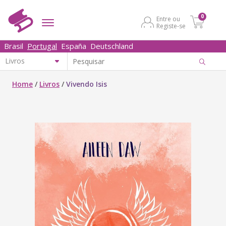
0
Entre ou
Registe-se
Brasil
Portugal
España
Deutschland
Home
/
Livros
/
Vivendo Isis