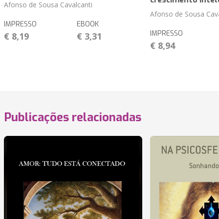
Afonso de Sousa Cavalcanti
Afonso de Sousa Cava
IMPRESSO
EBOOK
IMPRESSO
€ 8,19
€ 3,31
€ 8,94
Publicações relacionadas