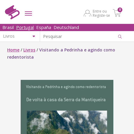
0
Entre ou
Registe-se
Brasil
Portugal
España
Deutschland
Home
/
Livros
/
Visitando a Pedrinha e agindo como
redentorista