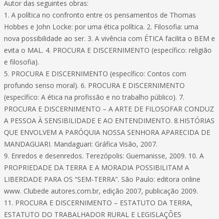
Autor das seguintes obras:
1. A política no confronto entre os pensamentos de Thomas
Hobbes e John Locke: por uma ética política. 2. Filosofia: uma
nova possibilidade ao ser. 3. A vivência com ÉTICA facilita o BEM e
evita o MAL. 4. PROCURA E DISCERNIMENTO (específico: religião
e filosofia).
5. PROCURA E DISCERNIMENTO (específico: Contos com
profundo senso moral). 6. PROCURA E DISCERNIMENTO
(específico: A ética na profissão e no trabalho público). 7.
PROCURA E DISCERNIMENTO – A ARTE DE FILOSOFAR CONDUZ
A PESSOA À SENSIBILIDADE E AO ENTENDIMENTO. 8.HISTÓRIAS
QUE ENVOLVEM A PARÓQUIA NOSSA SENHORA APARECIDA DE
MANDAGUARI. Mandaguari: Gráfica Visão, 2007.
9. Enredos e desenredos. Terezópolis: Guemanisse, 2009. 10. A
PROPRIEDADE DA TERRA E A MORADIA POSSIBILITAM A
LIBERDADE PARA OS “SEM-TERRA”. São Paulo: editora online
www. Clubede autores.com.br, edição 2007, publicação 2009.
11. PROCURA E DISCERNIMENTO – ESTATUTO DA TERRA,
ESTATUTO DO TRABALHADOR RURAL E LEGISLAÇÕES