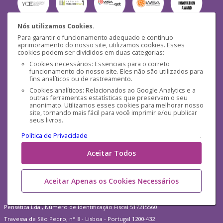
Nós utilizamos Cookies.
Para garantir o funcionamento adequado e contínuo
Segurança
aprimoramento do nosso site, utilizamos cookies. Esses
cookies podem ser divididos em duas categorias:
Cookies necessários: Essenciais para o correto
funcionamento do nosso site. Eles não são utilizados para
fins analíticos ou de rastreamento.
Cookies analíticos: Relacionados ao Google Analytics e a
outras ferramentas estatísticas que preservam o seu
Mídias Sociais
anonimato. Utilizamos esses cookies para melhorar nosso
site, tornando mais fácil para você imprimir e/ou publicar
seus livros.
Política de Privacidade
.
Aceitar Todos
Aceitar Apenas os Cookies Necessários
Pensática Lda., Número de Identificação Fiscal 517215560
Travessa de São Pedro, n° 8 - Lisboa - Portugal 1200-432