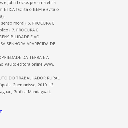
s e John Locke: por uma ética
com ÉTICA facilita o BEM e evita o
a).
 senso moral). 6. PROCURA E
blico). 7. PROCURA E
SENSIBILIDADE E AO
SSA SENHORA APARECIDA DE
 PROPRIEDADE DA TERRA E A
Paulo: editora online www.
ATUTO DO TRABALHADOR RURAL
olis: Guemanisse, 2010. 13.
ari; Gráfica Mandaguari,
om