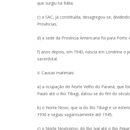
que surgiu na Itália;
c) a SAC, já constituída, desagregou-se, dividind
Províncias;
d) a sede da Província Americana foi para Porto 
f) anos depois, em 1940, nascia em Londrina o 
sacerdotal.
II. Causas materiais:
a) a ocupação do Norte Velho do Paraná, que foi
Paulo até o Rio Tibagi, datou-se do fim do século 
b) o Norte Novo, que ia do Rio Tibagi e se estendi
1930 e seguiu vagarosamente até 1945;
c) o Norte Novíssimo, do Rio Ivaí até o Rio Piqu