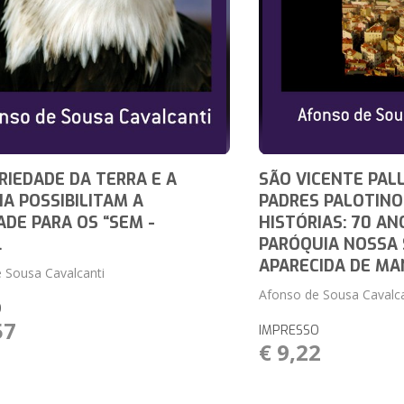
RIEDADE DA TERRA E A
SÃO VICENTE PALL
A POSSIBILITAM A
PADRES PALOTINO
ADE PARA OS “SEM -
HISTÓRIAS: 70 AN
.
PARÓQUIA NOSSA
APARECIDA DE MA
 Sousa Cavalcanti
Afonso de Sousa Cavalca
O
57
IMPRESSO
€ 9,22