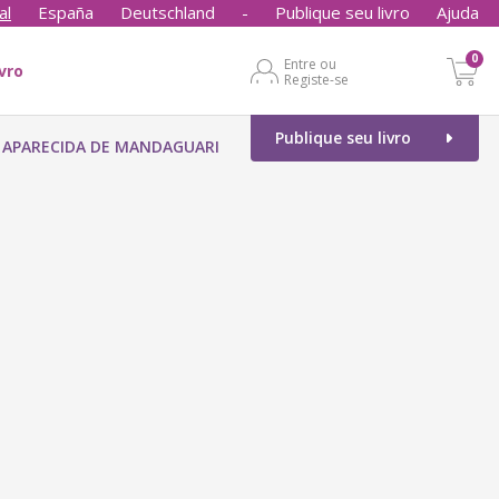
al
España
Deutschland
-
Publique seu livro
Ajuda
0
Entre ou
ivro
Registe-se
Publique seu livro
A APARECIDA DE MANDAGUARI