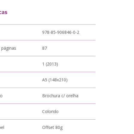
cas
978-85-906846-0-2
 páginas
87
1 (2013)
A5 (148x210)
to
Brochura c/ orelha
Colorido
pel
Offset 80g