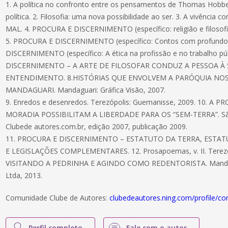
1. A política no confronto entre os pensamentos de Thomas Hobbe
política. 2. Filosofia: uma nova possibilidade ao ser. 3. A vivência 
MAL. 4. PROCURA E DISCERNIMENTO (específico: religião e filosofi
5. PROCURA E DISCERNIMENTO (específico: Contos com profundo
DISCERNIMENTO (específico: A ética na profissão e no trabalho pú
DISCERNIMENTO – A ARTE DE FILOSOFAR CONDUZ A PESSOA À 
ENTENDIMENTO. 8.HISTÓRIAS QUE ENVOLVEM A PARÓQUIA NO
MANDAGUARI. Mandaguari: Gráfica Visão, 2007.
9. Enredos e desenredos. Terezópolis: Guemanisse, 2009. 10. A
MORADIA POSSIBILITAM A LIBERDADE PARA OS “SEM-TERRA”. São 
Clubede autores.com.br, edição 2007, publicação 2009.
11. PROCURA E DISCERNIMENTO – ESTATUTO DA TERRA, EST
E LEGISLAÇÕES COMPLEMENTARES. 12. Prosapoemas, v. II. Terezóp
VISITANDO A PEDRINHA E AGINDO COMO REDENTORISTA. Mandagu
Ltda, 2013.
Comunidade Clube de Autores:
clubedeautores.ning.com/profile/c
Perfil completo
Fale com o autor