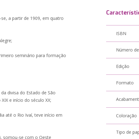
Característi
o-se, a partir de 1909, em quatro
ISBN
Alegre;
Número de
primeiro seminário para formação
Edição
Formato
 da divisa do Estado de São
Acabamen
XIX e início do século XX;
a até o Rio Ivaí, teve início em
Coloração
Tipo de pa
iri, somou-se com o Oeste