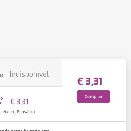
Indisponível
sa
€ 3,31
Comprar
ão
€ 3,31
k
Leia em Pensática
 pode estar à venda em: