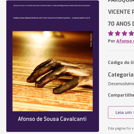
PARÓQUIA
VICENTE 
70 ANOS 
Por
Afonso 
Código do l
Categoria
Desenvolvi
Compartilhe
Leia um 
Esta página foi v