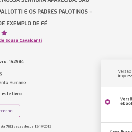
 NOSSA SENHORA APARECIDA: SÃO
PALLOTTI E OS PADRES PALOTINOS –
DE EXEMPLO DE FÉ
de Sousa Cavalcanti
ivro: 152984
Versão
s
impres
mento Humano
 este livro
Vers
eboo
trecho
ista
7632
vezes desde 13/10/2013
Este livro