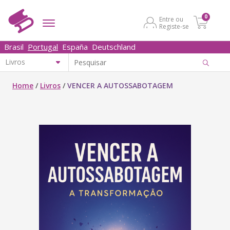
0
Entre ou
Registe-se
Brasil
Portugal
España
Deutschland
Home
/
Livros
/
VENCER A AUTOSSABOTAGEM