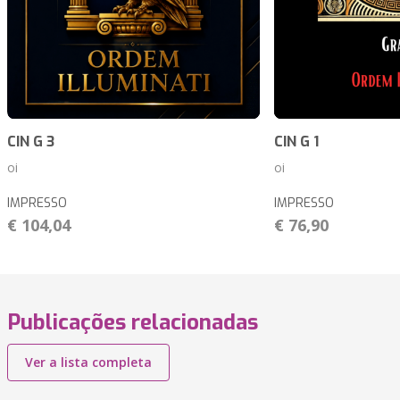
CIN G 3
CIN G 1
oi
oi
IMPRESSO
IMPRESSO
€ 104,04
€ 76,90
Publicações relacionadas
Ver a lista completa