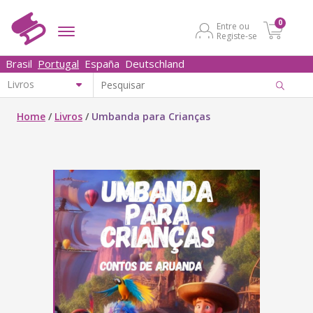
0
Entre ou
Registe-se
Brasil
Portugal
España
Deutschland
Home
/
Livros
/
Umbanda para Crianças