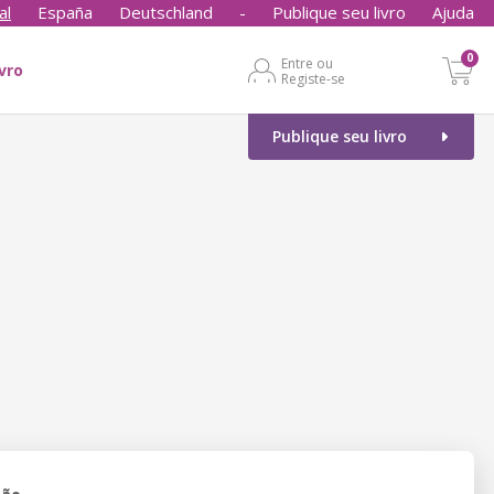
al
España
Deutschland
-
Publique seu livro
Ajuda
0
Entre ou
ivro
Registe-se
Publique seu livro