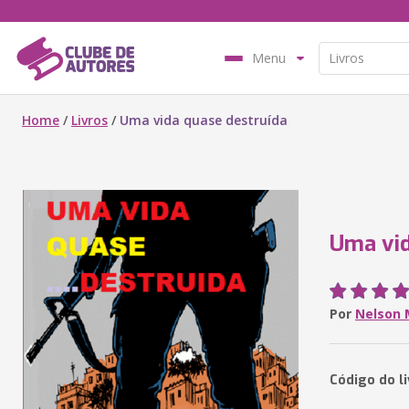
Menu
Home
/
Livros
/
Uma vida quase destruída
Uma vid
Por
Nelson 
Código do li