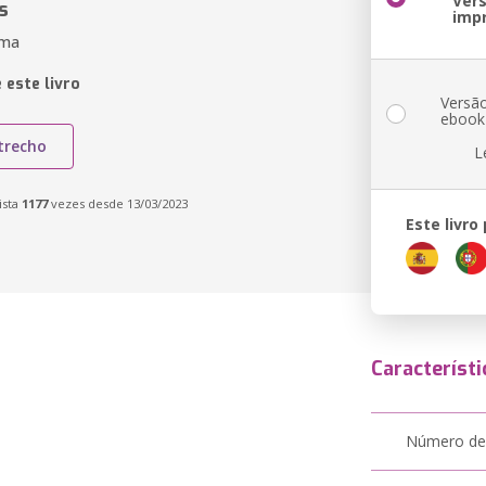
Ver
s
imp
ama
 este livro
Versã
ebook
trecho
L
ista
1177
vezes desde 13/03/2023
Este livro
Característi
Número de