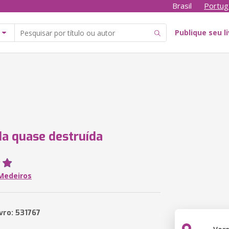
Brasil
Portug
Publique seu l
a quase destruída
Medeiros
vro: 531767