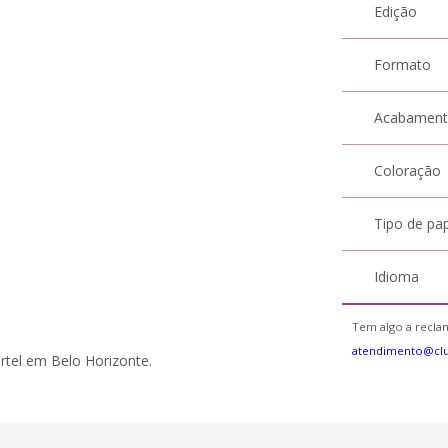
Edição
Formato
Acabamen
Coloração
Tipo de pa
Idioma
Tem algo a reclam
atendimento@clu
artel em Belo Horizonte.