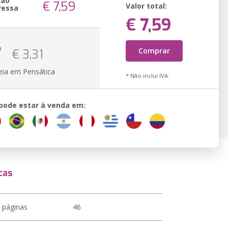
são
€ 7,59
Valor total:
ressa
€ 7,59
o
Comprar
€ 3,31
eia em Pensática
* Não inclui IVA.
 pode estar à venda em:
cas
 páginas
46