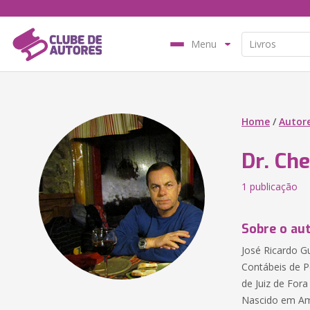
Menu
Home
/
Autor
Dr. Che
1 publicação
Sobre o au
José Ricardo G
Contábeis de 
de Juiz de Fora
Nascido em Am