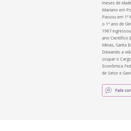
meses de idade
Mariano em Po
Passou em 1º l
o 1º ano de Gi
1967 ingressou
ano Científico
Minas, Santa B
Deixando a vid
ocupar o Cargo
Econômica Fede
de Setor e Ger
Fale co