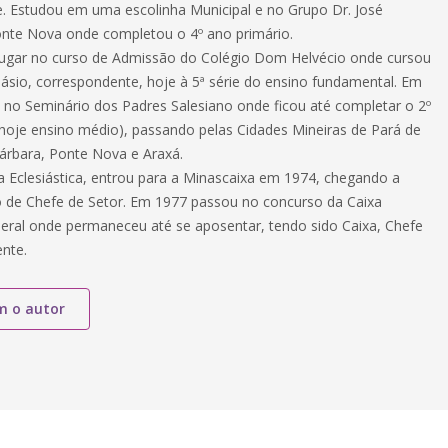
. Estudou em uma escolinha Municipal e no Grupo Dr. José
nte Nova onde completou o 4º ano primário.
ugar no curso de Admissão do Colégio Dom Helvécio onde cursou
násio, correspondente, hoje à 5ª série do ensino fundamental. Em
 no Seminário dos Padres Salesiano onde ficou até completar o 2º
 (hoje ensino médio), passando pelas Cidades Mineiras de Pará de
árbara, Ponte Nova e Araxá.
a Eclesiástica, entrou para a Minascaixa em 1974, chegando a
 de Chefe de Setor. Em 1977 passou no concurso da Caixa
ral onde permaneceu até se aposentar, tendo sido Caixa, Chefe
ente.
m o autor