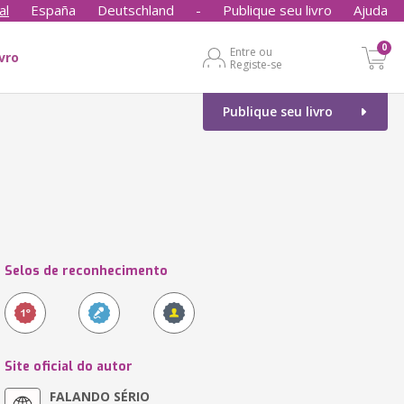
al
España
Deutschland
-
Publique seu livro
Ajuda
0
Entre ou
ivro
Registe-se
Publique seu livro
Selos de reconhecimento
Site oficial do autor
FALANDO SÉRIO