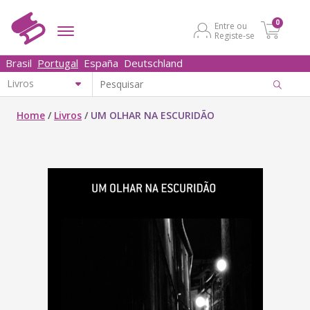
0
Entre ou
Registe-se
Brasil
Portugal
España
Deutschland
Home
/
Livros
/
UM OLHAR NA ESCURIDÃO