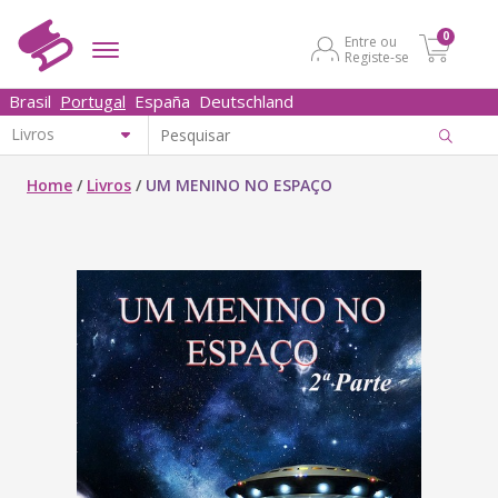
0
Entre ou
Registe-se
Brasil
Portugal
España
Deutschland
Home
/
Livros
/
UM MENINO NO ESPAÇO