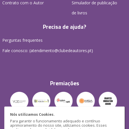
Contrato com o Autor
Simulador de publicação
de livros
Precisa de ajuda?
Perguntas frequentes
Fale conosco: (
atendimento@clubedeautores.pt
)
Premiações
Nós utilizamos Cookies.
Para garantir o funcionamento adequado e contínuo
Segurança
aprimoramento do nosso site, utilizamos cookies. Esses