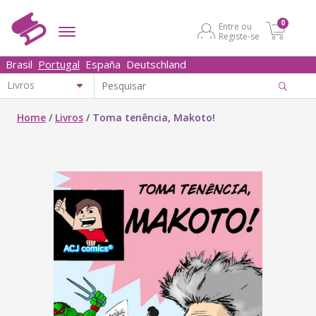
0
Entre ou
Registe-se
Brasil
Portugal
España
Deutschland
Home
/
Livros
/
Toma tenência, Makoto!