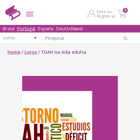
0
Entre ou
Registe-se
Brasil
Portugal
España
Deutschland
Home
/
Livros
/
TDAH na vida adulta