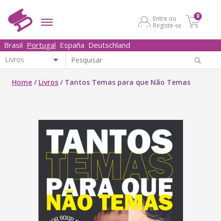
0
Entre ou
Registe-se
Brasil
Portugal
España
Deutschland
Home
/
Livros
/
Tantos Temas para que Não Temas