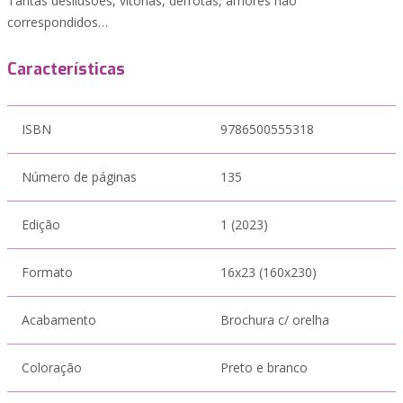
Tantas desilusões, vitórias, derrotas, amores não
correspondidos…
Características
ISBN
9786500555318
Número de páginas
135
Edição
1 (2023)
Formato
16x23 (160x230)
Acabamento
Brochura c/ orelha
Coloração
Preto e branco