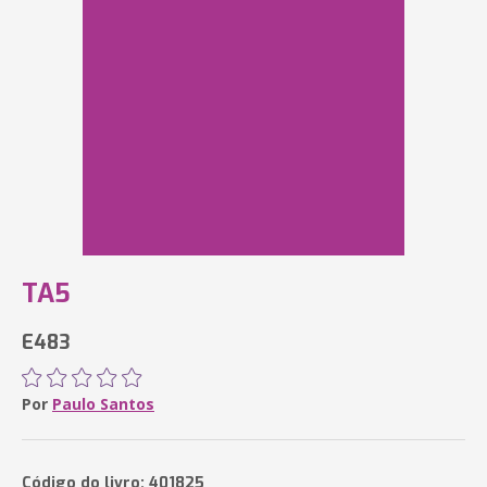
TA5
E483
Por
Paulo Santos
Código do livro: 401825