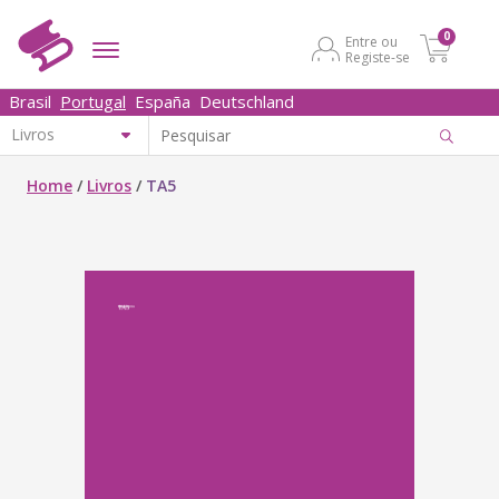
0
Entre ou
Registe-se
Brasil
Portugal
España
Deutschland
Home
/
Livros
/
TA5