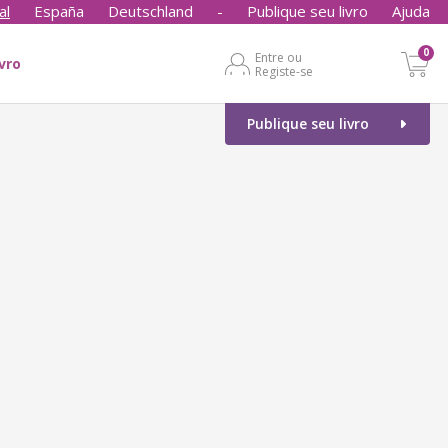
al
España
Deutschland
-
Publique seu livro
Ajuda
0
Entre ou
ivro
Registe-se
Publique seu livro