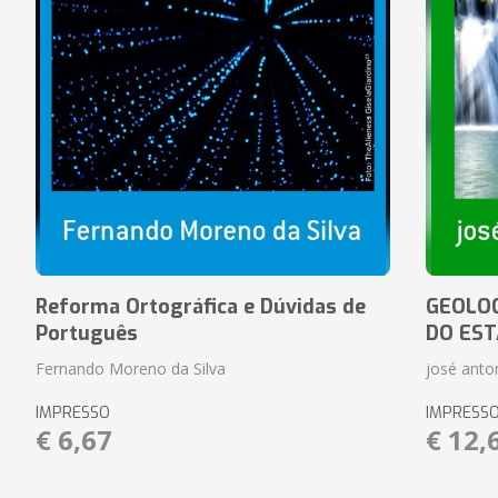
Reforma Ortográfica e Dúvidas de
GEOLOG
Português
DO EST
Fernando Moreno da Silva
josé anton
IMPRESSO
IMPRESS
€ 6,67
€ 12,