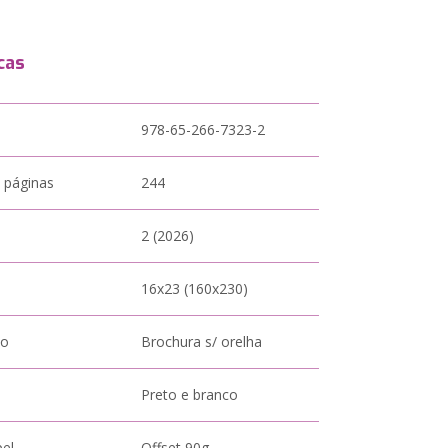
cas
978-65-266-7323-2
 páginas
244
2 (2026)
16x23 (160x230)
to
Brochura s/ orelha
Preto e branco
pel
Offset 90g