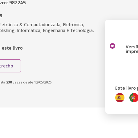
ivro: 982245
s
Eletrônica & Computadorizada, Eletrônica,
blishing, Informática, Engenharia E Tecnologia,
Vers
 este livro
impr
trecho
ista
230
vezes desde 12/05/2026
Este livro