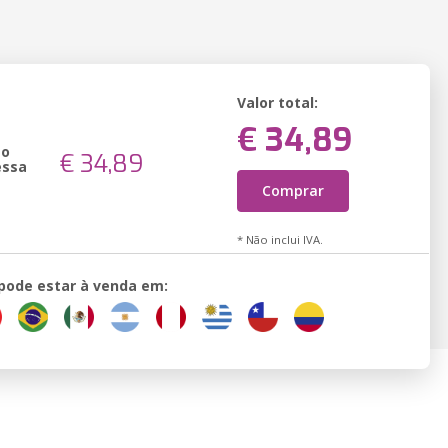
Valor total:
€ 34,89
ão
€ 34,89
essa
Comprar
* Não inclui IVA.
 pode estar à venda em: