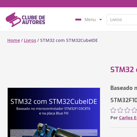
Menu
Home
/
Livros
/
STM32 com STM32CubeIDE
STM32 
Baseado n
STM32F103
Por
Carlos E