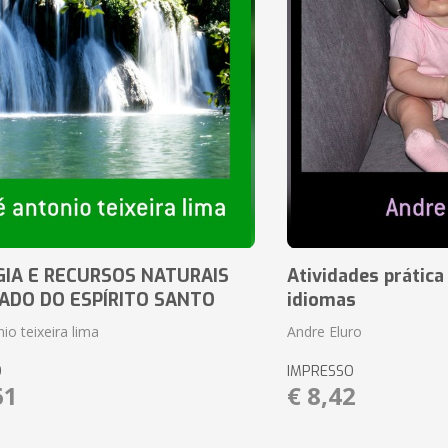
IA E RECURSOS NATURAIS
Atividades prática
ADO DO ESPÍRITO SANTO
idiomas
io teixeira lima
Andre Eluro
O
IMPRESSO
61
€ 8,42