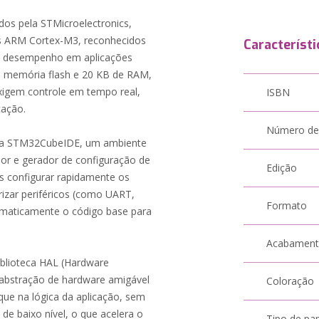
os pela STMicroelectronics,
s ARM Cortex-M3, reconhecidos
Característi
e e desempenho em aplicações
e memória flash e 20 KB de RAM,
xigem controle em tempo real,
ISBN
cação.
Número de
os a STM32CubeIDE, um ambiente
dor e gerador de configuração de
Edição
es configurar rapidamente os
rizar periféricos (como UART,
Formato
tomaticamente o código base para
Acabamen
biblioteca HAL (Hardware
 abstração de hardware amigável
Coloração
que na lógica da aplicação, sem
de baixo nível, o que acelera o
Tipo de pa