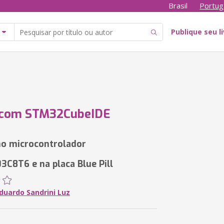
Brasil
Portug
Publique seu l
com STM32CubeIDE
o microcontrolador
C8T6 e na placa Blue Pill
duardo Sandrini Luz