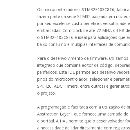
Os microcontroladores STM32F103C8T6, fabricad
fazem parte da série STM32 baseada em núcleo
por seu excelente custo-benefício, versatilidad
embarcadas. Com clock de até 72 MHz, 64 KB d
o STM32F103C8T6 é ideal para aplicações que e
baixo consumo e múltiplas interfaces de comuni
Para o desenvolvimento de firmware, utilizam
integrado que combina editor de código, depura
periféricos. Esta IDE permite aos desenvolvedor
pinos do microcontrolador, selecionar e paramet
SPI, I2C, ADC, Timers, entre outros) e gerar au
o projeto.
A programação é facilitada com a utilização da 
Abstraction Layer), que fornece uma camada de
e portátil. A HAL permite que o desenvolvedor fo
a necessidade de lidar diretamente com registros 