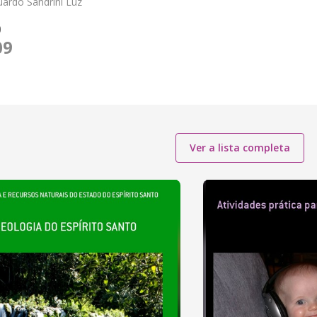
uardo Sandrini Luz
O
09
Ver a lista completa