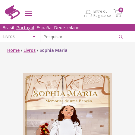
0
Entre ou
Registe-se
Brasil
Portugal
España
Deutschland
Home
/
Livros
/
Sophia Maria