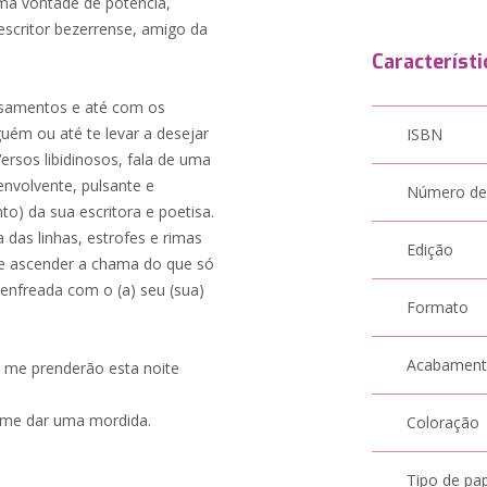
uma vontade de potência,
 escritor bezerrense, amigo da
Característi
samentos e até com os
uém ou até te levar a desejar
ISBN
Versos libidinosos, fala de uma
envolvente, pulsante e
Número de
o) da sua escritora e poetisa.
 das linhas, estrofes e rimas
Edição
e ascender a chama do que só
nfreada com o (a) seu (sua)
Formato
Acabamen
o me prenderão esta noite
-me dar uma mordida.
Coloração
Tipo de pa