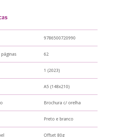
cas
9786500720990
 páginas
62
1 (2023)
A5 (148x210)
to
Brochura c/ orelha
Preto e branco
pel
Offset 80g