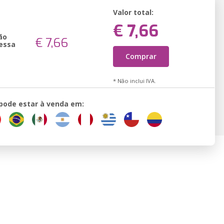
Valor total:
€ 7,66
ão
€ 7,66
essa
Comprar
* Não inclui IVA.
 pode estar à venda em: