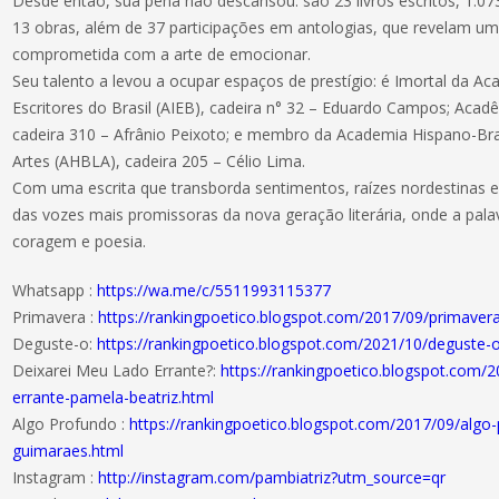
Desde então, sua pena não descansou: são 23 livros escritos, 1.07
13 obras, além de 37 participações em antologias, que revelam uma 
comprometida com a arte de emocionar.
Seu talento a levou a ocupar espaços de prestígio: é Imortal da Ac
Escritores do Brasil (AIEB), cadeira n° 32 – Eduardo Campos; Aca
cadeira 310 – Afrânio Peixoto; e membro da Academia Hispano-Bras
Artes (AHBLA), cadeira 205 – Célio Lima.
Com uma escrita que transborda sentimentos, raízes nordestinas e
das vozes mais promissoras da nova geração literária, onde a palav
coragem e poesia.
Whatsapp :
https://wa.me/c/5511993115377
Primavera :
https://rankingpoetico.blogspot.com/2017/09/primaver
Deguste-o:
https://rankingpoetico.blogspot.com/2021/10/deguste-
Deixarei Meu Lado Errante?:
https://rankingpoetico.blogspot.com/
errante-pamela-beatriz.html
Algo Profundo :
https://rankingpoetico.blogspot.com/2017/09/algo
guimaraes.html
Instagram :
http://instagram.com/pambiatriz?utm_source=qr