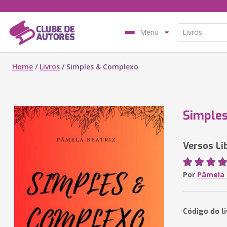
Menu
Home
/
Livros
/
Simples & Complexo
Simple
Versos Li
Por
Pâmela 
Código do l