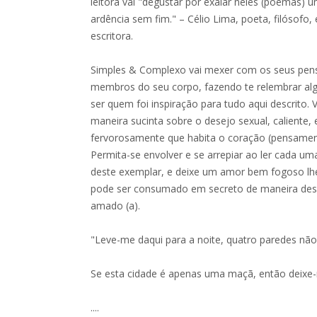
leitora vai "degustar por exalar neles (poemas) 
ardência sem fim." – Célio Lima, poeta, filósofo,
escritora.
Simples & Complexo vai mexer com os seus pen
membros do seu corpo, fazendo te relembrar alg
ser quem foi inspiração para tudo aqui descrito. 
maneira sucinta sobre o desejo sexual, caliente, 
fervorosamente que habita o coração (pensament
Permita-se envolver e se arrepiar ao ler cada uma
deste exemplar, e deixe um amor bem fogoso lh
pode ser consumado em secreto de maneira dese
amado (a).
"Leve-me daqui para a noite, quatro paredes nã
Se esta cidade é apenas uma maçã, então deixe
....