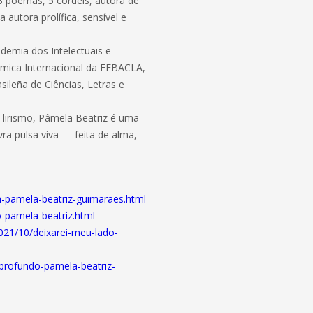
3 poemas, 5 cordéis, autora de
autora prolífica, sensível e
ademia dos Intelectuais e
dêmica Internacional da FEBACLA,
ileña de Ciências, Letras e
 lirismo, Pâmela Beatriz é uma
ra pulsa viva — feita de alma,
a-pamela-beatriz-guimaraes.html
o-pamela-beatriz.html
2021/10/deixarei-meu-lado-
-profundo-pamela-beatriz-