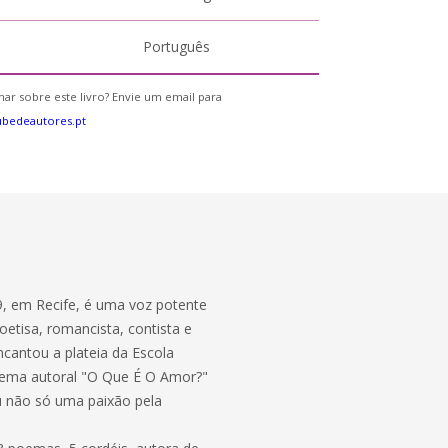
Português
ar sobre este livro? Envie um email para
bedeautores.pt
9, em Recife, é uma voz potente
oetisa, romancista, contista e
cantou a plateia da Escola
oema autoral "O Que É O Amor?"
eu não só uma paixão pela