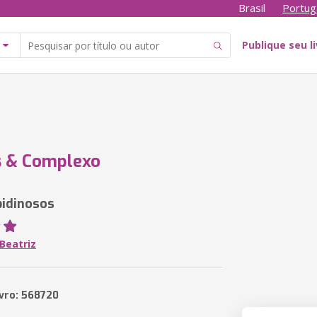
Brasil
Portug
Publique seu l
s & Complexo
bidinosos
Beatriz
ivro: 568720