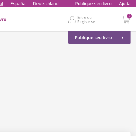
al
España
Deutschland
-
Publique seu livro
Ajuda
0
Entre ou
ivro
Registe-se
Publique seu livro