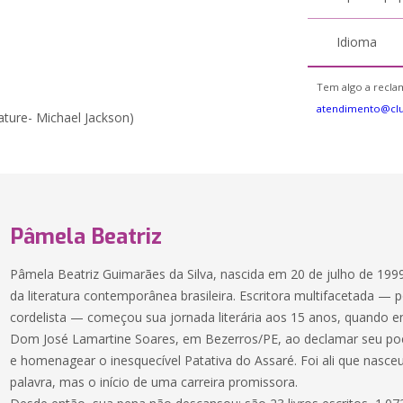
Idioma
Tem algo a reclam
atendimento@clu
ture- Michael Jackson)
Pâmela Beatriz
Pâmela Beatriz Guimarães da Silva, nascida em 20 de julho de 199
da literatura contemporânea brasileira. Escritora multifacetada — p
cordelista — começou sua jornada literária aos 15 anos, quando en
Dom José Lamartine Soares, em Bezerros/PE, ao declamar seu p
e homenagear o inesquecível Patativa do Assaré. Foi ali que nasc
palavra, mas o início de uma carreira promissora.