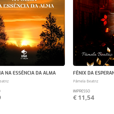
IA NA ESSÊNCIA DA ALMA
FÊNIX DA ESPERA
atriz
Pâmela Beatriz
O
IMPRESSO
9
€ 11,54