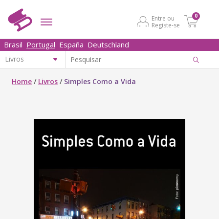
0
Entre ou
Registe-se
Brasil
Portugal
España
Deutschland
Home
/
Livros
/
Simples Como a Vida