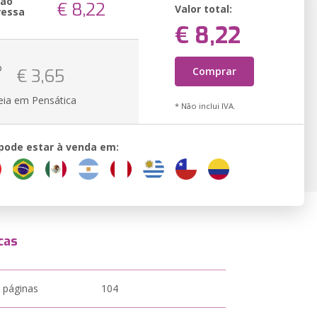
são
€ 8,22
Valor total:
ressa
€ 8,22
o
Comprar
€ 3,65
eia em Pensática
* Não inclui IVA.
 pode estar à venda em:
cas
 páginas
104