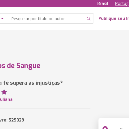
Brasil
Portug
Publique seu l
os de Sangue
a fé supera as injustiças?
uliana
ivro: 525029