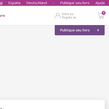
al
España
Deutschland
-
Publique seu livro
Ajuda
0
Entre ou
ivro
Registe-se
Publique seu livro