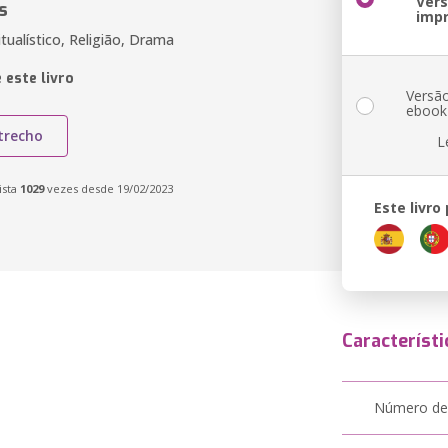
Ver
s
imp
itualístico, Religião, Drama
 este livro
Versã
ebook
trecho
L
ista
1029
vezes desde 19/02/2023
Este livro
Característi
Número de