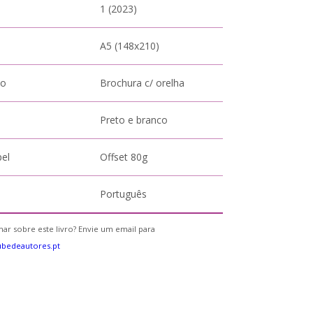
1 (2023)
A5 (148x210)
to
Brochura c/ orelha
Preto e branco
pel
Offset 80g
Português
ar sobre este livro? Envie um email para
bedeautores.pt