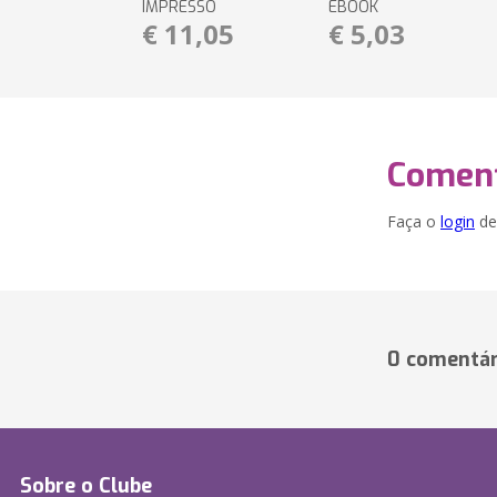
IMPRESSO
EBOOK
€ 11,05
€ 5,03
Coment
Faça o
login
dei
0 comentár
Sobre o Clube