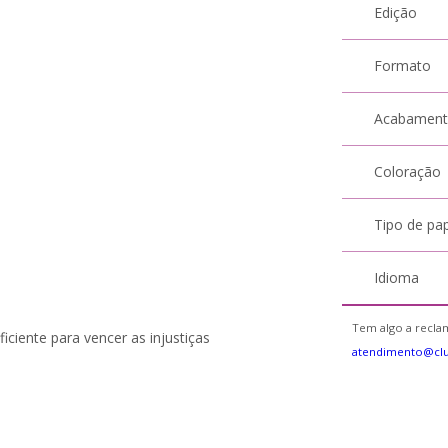
Edição
Formato
Acabamen
Coloração
Tipo de pa
Idioma
Tem algo a reclam
iciente para vencer as injustiças
atendimento@clu