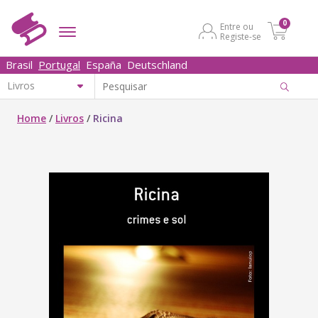
0
Entre ou
Registe-se
Brasil
Portugal
España
Deutschland
Home
/
Livros
/
Ricina