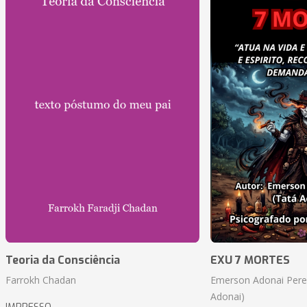
Teoria da Consciência
EXU 7 MORTES
Farrokh Chadan
Emerson Adonai Pere
Adonai)