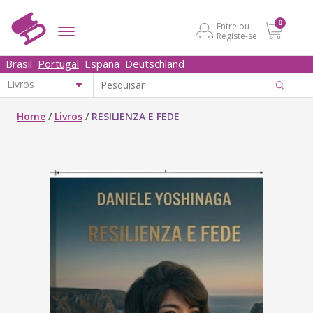
0
Entre ou
Registe-se
Brasil
Portugal
España
Deutschland
Home
/
Livros
/
RESILIENZA E FEDE