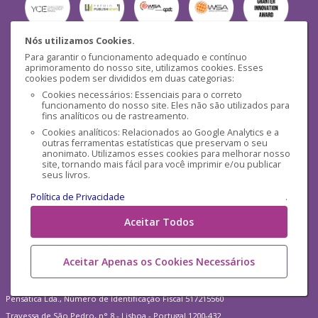
Nós utilizamos Cookies.
Para garantir o funcionamento adequado e contínuo
Segurança
aprimoramento do nosso site, utilizamos cookies. Esses
cookies podem ser divididos em duas categorias:
Cookies necessários: Essenciais para o correto
funcionamento do nosso site. Eles não são utilizados para
fins analíticos ou de rastreamento.
Cookies analíticos: Relacionados ao Google Analytics e a
outras ferramentas estatísticas que preservam o seu
Mídias Sociais
anonimato. Utilizamos esses cookies para melhorar nosso
site, tornando mais fácil para você imprimir e/ou publicar
seus livros.
Política de Privacidade
.
Aceitar Todos
Aceitar Apenas os Cookies Necessários
Pensática Lda., Número de Identificação Fiscal 517215560
Travessa de São Pedro, n° 8 - Lisboa - Portugal 1200-432