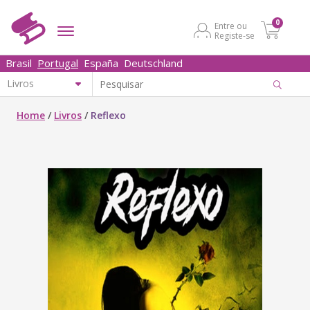
0
Entre ou
Registe-se
Brasil
Portugal
España
Deutschland
Home
/
Livros
/
Reflexo