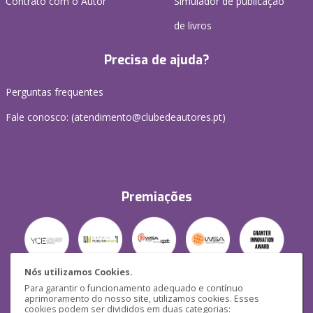
Contrato com o Autor
Simulador de publicação
de livros
Precisa de ajuda?
Perguntas frequentes
Fale conosco: (
atendimento@clubedeautores.pt
)
Premiações
Nós utilizamos Cookies.
Para garantir o funcionamento adequado e contínuo
Segurança
aprimoramento do nosso site, utilizamos cookies. Esses
cookies podem ser divididos em duas categorias: