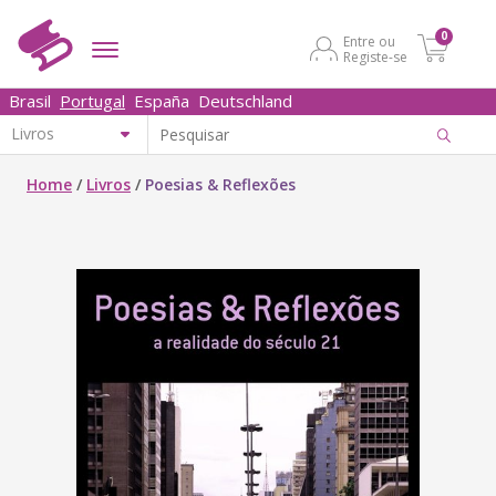
0
Entre ou
Registe-se
Brasil
Portugal
España
Deutschland
Home
/
Livros
/
Poesias & Reflexões