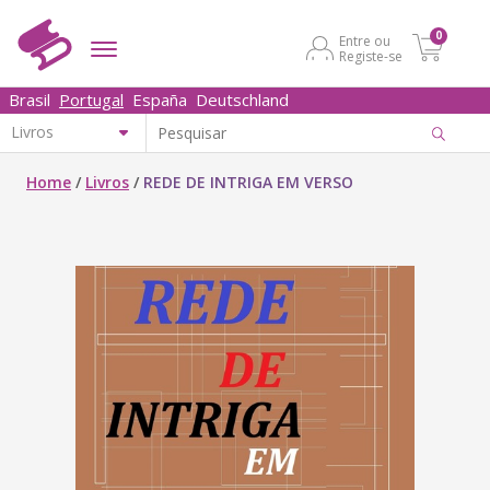
0
Entre ou
Registe-se
Brasil
Portugal
España
Deutschland
Home
/
Livros
/
REDE DE INTRIGA EM VERSO