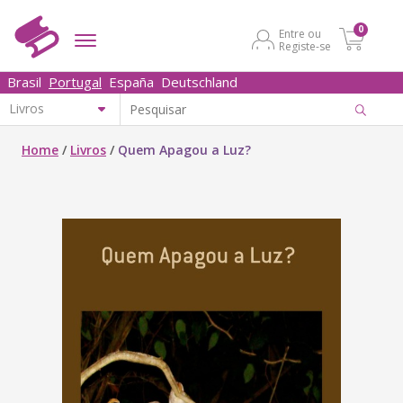
0
Entre ou
Registe-se
Brasil
Portugal
España
Deutschland
Home
/
Livros
/
Quem Apagou a Luz?