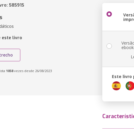
ivro: 585915
Vers
s
impr
dáticos
 este livro
Versã
ebook
trecho
L
ista
1058
vezes desde 26/08/2023
Este livro
Característi