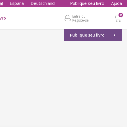
al
España
Deutschland
-
Publique seu livro
Ajuda
0
Entre ou
ivro
Registe-se
Publique seu livro