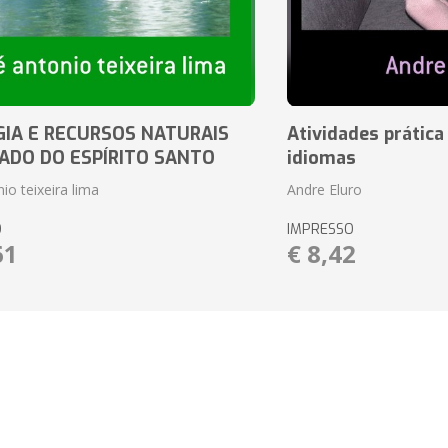
IA E RECURSOS NATURAIS
Atividades prática
ADO DO ESPÍRITO SANTO
idiomas
io teixeira lima
Andre Eluro
O
IMPRESSO
61
€ 8,42