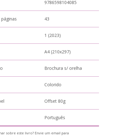
9786598104085
 páginas
43
1 (2023)
A4 (210x297)
to
Brochura s/ orelha
Colorido
pel
Offset 80g
Português
ar sobre este livro? Envie um email para