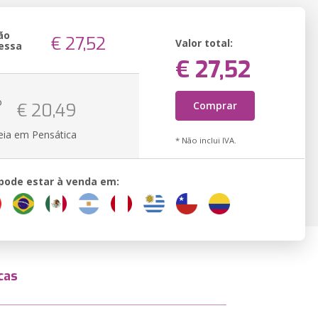
ão
€ 27,52
Valor total:
essa
€ 27,52
o
Comprar
€ 20,49
eia em Pensática
* Não inclui IVA.
 pode estar à venda em:
cas