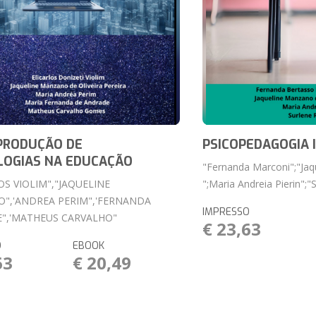
PRODUÇÃO DE
PSICOPEDAGOGIA 
LOGIAS NA EDUCAÇÃO
"Fernanda Marconi";"Ja
OS VIOLIM","JAQUELINE
";Maria Andreia Pierin";
",'ANDREA PERIM",'FERNANDA
IMPRESSO
",'MATHEUS CARVALHO"
€ 23,63
O
EBOOK
63
€ 20,49