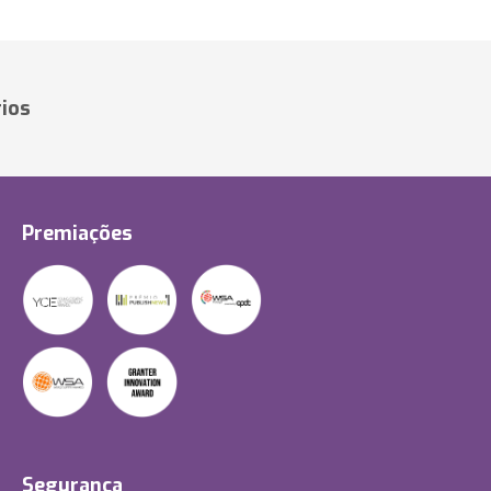
ios
Premiações
Segurança