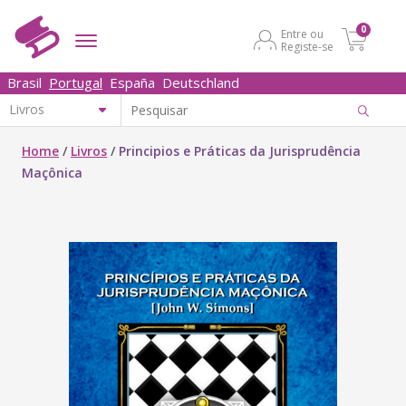
0
Entre ou
Registe-se
Brasil
Portugal
España
Deutschland
Home
/
Livros
/
Principios e Práticas da Jurisprudência
Maçônica